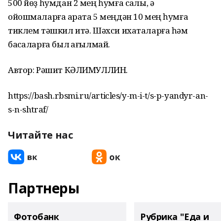
500 йөҙ һумдан 2 мең һумға саҡлы, ә
ойошмаларға ҡарата 5 меңдән 10 мең һумға
тиклем тәшкил итә. Шәхси ихаталарға һәм
баҡсаларға был ҡағылмай.
Автор: Рәшит КӘЛИМУЛЛИН.
https://bash.rbsmi.ru/articles/y-m-i-t/s-p-yandyr-an-
s-n-shtraf/
Читайте нас
Партнеры
Фотобанк
Рубрика "Еда и