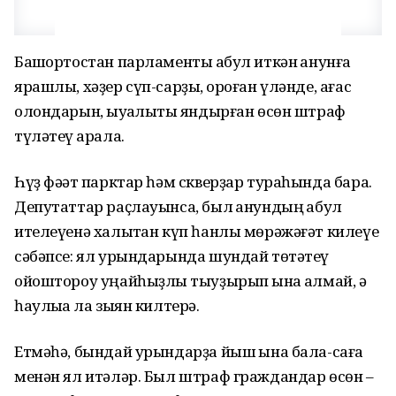
Башҡортостан парламенты ҡабул иткән ҡанунға
ярашлы, хәҙер сүп-сарҙы, ҡороған үләнде, ағас
олондарын, ҡыуаҡлыҡты яндырған өсөн штраф
түләтеү ҡарала.
Һүҙ фәҡәт парктар һәм скверҙар тураһында бара.
Депутаттар раҫлауынса, был ҡанундың ҡабул
ителеүенә халыҡтан күп һанлы мөрәжәғәт килеүе
сәбәпсе: ял урындарында шундай төтәтеү
ойоштороу уңайһыҙлыҡ тыуҙырып ҡына ҡалмай, ә
һаулыҡҡа ла зыян килтерә.
Етмәһә, бындай урындарҙа йыш ҡына бала-саға
менән ял итәләр. Был штраф граждандар өсөн –