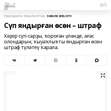
Ҡурай
Урындағы яңылыҡтар
9 ИЮЛЯ 2019, 07:11
Сүп яндырған өсөн – штраф
Хәҙер сүп-сарҙы, ҡороған үләнде, ағас
олондарын, ҡыуаҡлыҡты яндырған өсөн
штраф түләтеү ҡарала.