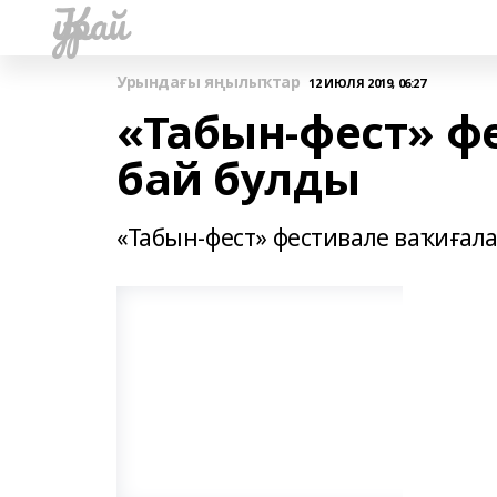
Ҡурай
Урындағы яңылыҡтар
12 ИЮЛЯ 2019, 06:27
«Табын-фест» ф
бай булды
«Табын-фест» фестивале ваҡиғала