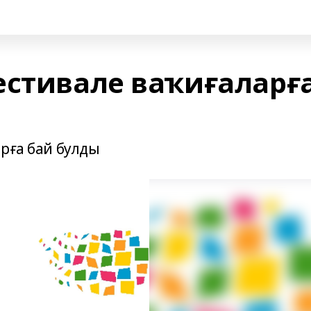
естивале ваҡиғаларғ
рға бай булды