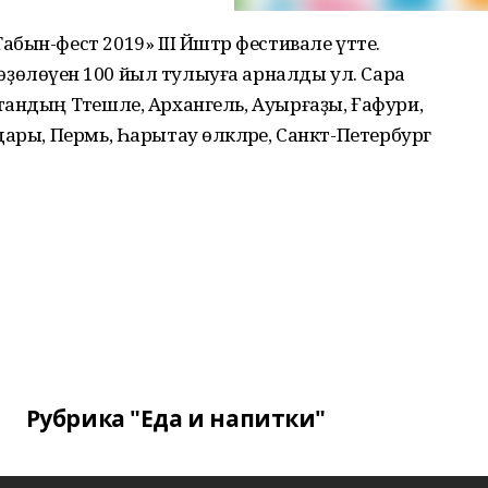
ын-фест 2019» III Йәштәр фестивале үтте.
өлөүенә 100 йыл тулыуға арналды ул. Сара
андың Тәтешле, Архангель, Ауырғаҙы, Ғафури,
ары, Пермь, Һарытау өлкәләре, Санкт-Петербург
Рубрика "Еда и напитки"