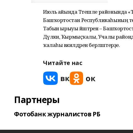
Июль айында Тәтешле районында «Таб
Башҡортостан Республикаһының төҙ
Табын ырыуы йәштәрен – Башҡортост
Дәүләкән, Ҡырмыҫҡалы, Учалы районд
ҡалаһы вәкилдәрен берләштерҙе.
Читайте нас
Партнеры
Фотобанк журналистов РБ