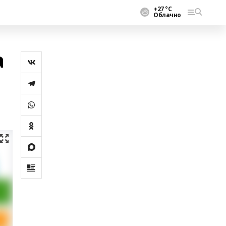
+27 °С
Облачно
а