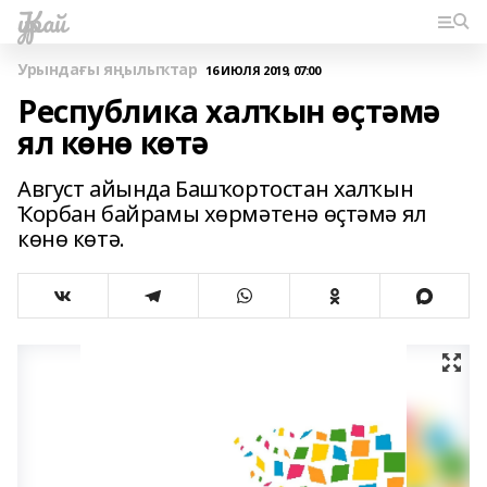
Ҡурай
Урындағы яңылыҡтар
16 ИЮЛЯ 2019, 07:00
Республика халҡын өҫтәмә
ял көнө көтә
Август айында Башҡортостан халҡын
Ҡорбан байрамы хөрмәтенә өҫтәмә ял
көнө көтә.