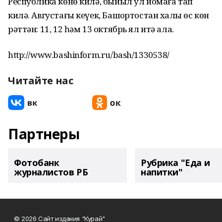
Республика көнө килә, быйыл ул йомаға тап
килә. Августағы кеүек, Башҡортостан халҡы өс көн
рәттән: 11, 12 һәм 13 октябрь ял итә ала.
http://www.bashinform.ru/bash/1330538/
Читайте нас
Партнеры
Фотобанк
Рубрика "Еда и
журналистов РБ
напитки"
© 2026 Сайт издания "Курай"