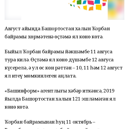
Август айында Башҡортостан халҡын Ҡорбан
байрамы хөрмәтенә өҫтәмә ял көнө көтә.
Быйыл Ҡорбан байрамы йәкшәмбе 11 авгусҡа
тура килә. Өҫтәмә ял көнө дүшәмбе 12 авгусҡа
күсерелә, ә ул өс көн рәттән – 10, 11 һәм 12 август
ял итеү мөмкинлеген аңлата.
«Башинформ» агентлығы хәбәр иткәнсә, 2019
йылда Башҡортостан халҡын 121 эшләмәгән ял
көнө көтә.
Ҡорбан байрамынан һуң 11 октябрь –