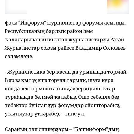
Өфөлә "Инфорум" журналистар форумы асылды.
Республиканың барлыҡ район һәм
ҡалаларынан йыйылған журналистарҙы Рәсәй
Журналистар союзы рәйесе Владимир Соловьев
сәләмләне.
- Журналистика бер ҡасан да урынында тормай.
Һәр ваҡыт үҫешә торған тармаҡ, шуға күрә
көндәлек тормошта ниндәйҙер яңылыҡтар
тураһында белмәй ҡалабыҙ. Ошо сәбәпле беҙ
төбәктәр буйлап ҙур форумдар ойошторабыҙ,
уҡытыуҙар үткәрәбеҙ, – тине ул.
Сараның төп спикерҙары – "Башинформ"дың