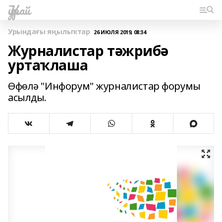
Ҡурай
Урындағы яңылыҡтар
26 ИЮЛЯ 2019, 08:34
Журналистар тәжрибә
уртаҡлаша
Өфөлә "Инфорум" журналистар форумы
асылды.