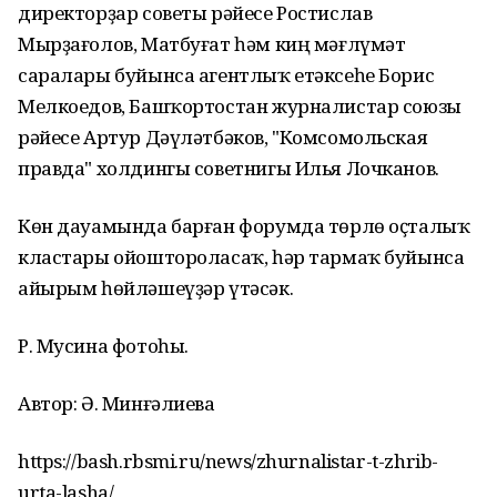
директорҙар советы рәйесе Ростислав
Мырҙағолов, Матбуғат һәм киң мәғлүмәт
саралары буйынса агентлыҡ етәксеһе Борис
Мелкоедов, Башҡортостан журналистар союзы
рәйесе Артур Дәүләтбәков, "Комсомольская
правда" холдингы советнигы Илья Лочканов.
Көн дауамында барған форумда төрлө оҫталыҡ
кластары ойоштороласаҡ, һәр тармаҡ буйынса
айырым һөйләшеүҙәр үтәсәк.
Р. Мусина фотоһы.
Автор: Ә. Минғәлиева
https://bash.rbsmi.ru/news/zhurnalistar-t-zhrib-
urta-lasha/