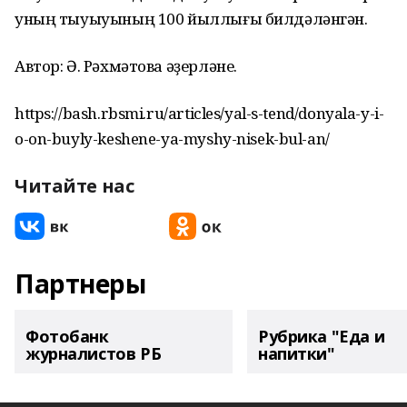
уның тыуыуының 100 йыллығы билдәләнгән.
Автор: Ә. Рәхмәтова әҙерләне.
https://bash.rbsmi.ru/articles/yal-s-tend/donyala-y-i-
o-on-buyly-keshene-ya-myshy-nisek-bul-an/
Читайте нас
Партнеры
Фотобанк
Рубрика "Еда и
журналистов РБ
напитки"