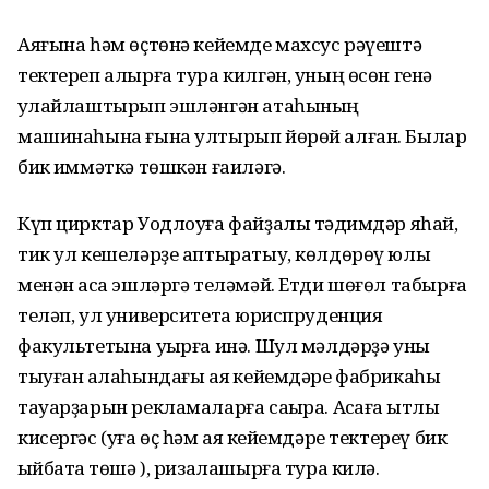
Аяғына һәм өҫтөнә кейемде махсус рәүештә
тектереп алырға тура килгән, уның өсөн генә
ҡулайлаштырып эшләнгән атаһының
машинаһына ғына ултырып йөрөй алған. Былар
бик ҡиммәткә төшкән ғаиләгә.
Күп цирктар Уодлоуға файҙалы тәҡдимдәр яһай,
тик ул кешеләрҙе аптыратыу, көлдөрөү юлы
менән аҡса эшләргә теләмәй. Етди шөғөл табырға
теләп, ул университетҡа юриспруденция
факультетына уҡырға инә. Шул мәлдәрҙә уны
тыуған ҡалаһындағы аяҡ кейемдәре фабрикаһы
тауарҙарын рекламаларға саҡыра. Аҡсаға ҡытлыҡ
кисергәс (уға өҫ һәм аяҡ кейемдәре тектереү бик
ҡыйбатҡа төшә ), ризалашырға тура килә.