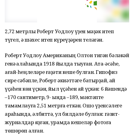
2,72 метрлыҡ Роберт Уодлоу үҙен мәҙәк итеп
түгел, ә шәхес итеп күреүҙәрен теләгән.
Роберт Уодлоу Американың Олтон тигән бәләкәй
генә ҡалаһында 1918 йылда тыуған. Ата-әсәһе,
ағай-һеңлеләре ғәҙәти кеше булған. Гипофиз
сире сәбәпле, Роберт әкиәттәге батырҙай, ай
үҫәһен көн үҫкән, йыл үҫәһен ай үҫкән: 6 йәшендә
–170 сантиметр, 9- ында –189, мәктәпте
тамамлауға 2,51 метрға еткән. Ошо үҙенсәлеге
арҡаһында, әлбиттә, ул билдәле булған: гәзит-
журналдар яҙған, урамда кешеләр фотоға
төшөрөп алған.