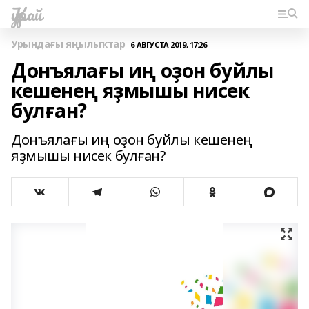
Ҡурай
Урындағы яңылыҡтар
6 АВГУСТА 2019, 17:26
Донъялағы иң оҙон буйлы
кешенең яҙмышы нисек
булған?
Донъялағы иң оҙон буйлы кешенең
яҙмышы нисек булған?