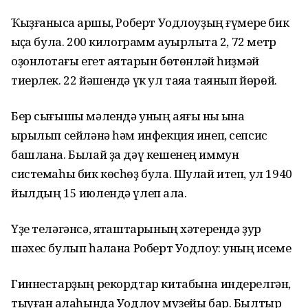
Ҡыҙғанысҡа ҡаршы, Роберт Уодлоуҙың ғүмере бик
ҡыҫҡа була. 200 килограмм ауырлыҡта 2, 72 метр
оҙонлоҡтағы егет аяҡтарын бөтөнләй һиҙмәй
тиерлек. 22 йәшендә үк ул таяҡҡа таянып йөрөй.
Бер сығышы мәлендә уның аяғы ныҡ ҡына
ҡырылып сейләнә һәм инфекция инеп, сепсис
башлана. Былай ҙа дәү кешенең иммун
системаһы бик көсһөҙ була. Шулай итеп, ул 1940
йылдың 15 июлендә үлеп ҡала.
Үҙе теләгәнсә, яҡташтарының хәтерендә ҙур
шәхес булып һаҡлана Роберт Уодлоу: уның исеме
Гиннестарҙың рекордтар китабына индерелгән,
тыуған ҡалаһында Уодлоу музейы бар. Былтыр