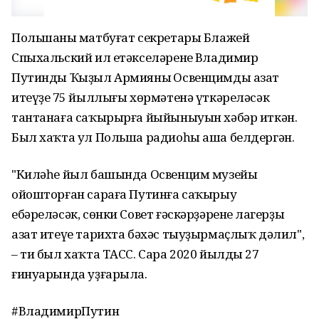
Польшаның матбуғат секретары Блажей
Спыхальский ил етәкселәренең Владимир
Путинды Ҡыҙыл Армияның Освенцимды азат
итеүҙең 75 йыллығы хөрмәтенә үткәреләсәк
тантанаға саҡырырға йыйыныуын хәбәр иткән.
Был хаҡта ул Польша радиоһы аша белдергән.
"Киләһе йыл башында Освенцим музейы
ойошторған сараға Путинға саҡырыу
ебәреләсәк, сөнки Совет ғәскәрҙәренең лагерҙы
азат итеүе тарихта бәхәс тыуҙырмаҫлыҡ дәлил",
– ти был хаҡта ТАСС. Сара 2020 йылдың 27
ғинуарында уҙғарыла.
#ВладимирПутин