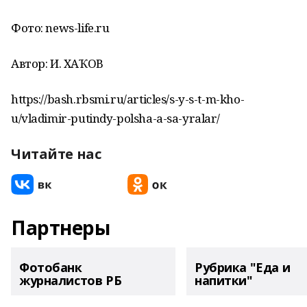
Фото: news-life.ru
Автор: И. ХАҠОВ
https://bash.rbsmi.ru/articles/s-y-s-t-m-kho-
u/vladimir-putindy-polsha-a-sa-yralar/
Читайте нас
Партнеры
Фотобанк
Рубрика "Еда и
журналистов РБ
напитки"