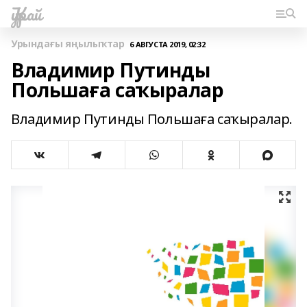
Ҡурай
Урындағы яңылыҡтар
6 АВГУСТА 2019, 02:32
Владимир Путинды
Польшаға саҡыралар
Владимир Путинды Польшаға саҡыралар.