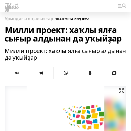
Ҡурай
Урындағы яңылыҡтар
10 АВГУСТА 2019, 09:51
Милли проект: хаҡлы ялға
сығыр алдынан да уҡыйҙар
Милли проект: хаҡлы ялға сығыр алдынан
да уҡыйҙар