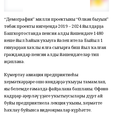
“Демография” милли проектының “Өлкән быуын”
төбәк проекты нигеҙендә 2019 – 2024 йылдарҙа
Башҡортостанда пенсия алды йәшендәге 1480
кеше йыл һайын уҡыуға йәлеп ителә. Быйыл 1
ғинуарҙан хаҡлы ялға сығырға биш йыл ҡалған
граждандар пенсия алды йәшендәгеләр тип
иҫәпләнә.
Күмертау авиация предприятиеһы
хеҙмәткәрҙәре ошо көндәрҙә уҡыуҙы тамамлап,
яңы белемде ғәмәлдә файҙалана башланы. Өфөнөң
кадрҙар әҙерләү үҙәге уҡытыусылары дүрт ай
буйы предприятиела лекция уҡыны, хеҙмәтте
һаҡлау буйынса видеояҙмалар күрһәтте.