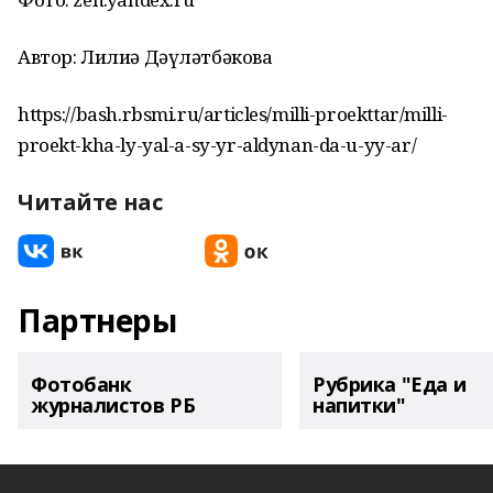
Автор: Лилиә Дәүләтбәкова
https://bash.rbsmi.ru/articles/milli-proekttar/milli-
proekt-kha-ly-yal-a-sy-yr-aldynan-da-u-yy-ar/
Читайте нас
Партнеры
Фотобанк
Рубрика "Еда и
журналистов РБ
напитки"