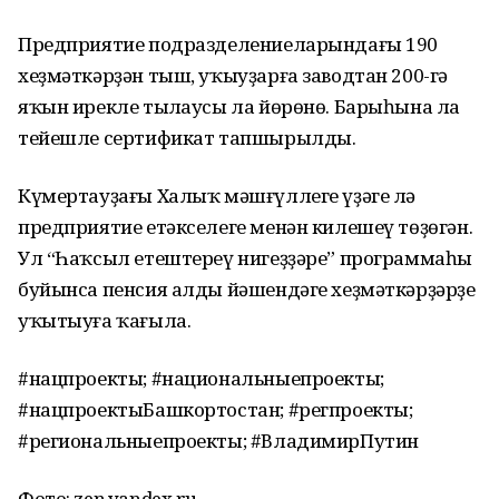
Предприятие подразделениеларындағы 190
хеҙмәткәрҙән тыш, уҡыуҙарға заводтан 200-гә
яҡын ирекле тыңлаусы ла йөрөнө. Барыһына ла
тейешле сертификат тапшырылды.
Күмертауҙағы Халыҡ мәшғүллеге үҙәге лә
предприятие етәкселеге менән килешеү төҙөгән.
Ул “Һаҡсыл етештереү нигеҙҙәре” программаһы
буйынса пенсия алды йәшендәге хеҙмәткәрҙәрҙе
уҡытыуға ҡағыла.
#нацпроекты; #национальныепроекты;
#нацпроектыБашкортостан; #регпроекты;
#региональныепроекты; #ВладимирПутин
Фото: zen.yandex.ru