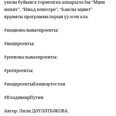
указы буйынса тормошҡа ашырыла һәм “Мәҙәни
мөхит”, “Ижад кешеләре”, “Һанлы мәҙәниәт”
ярҙамсы программаларын үҙ эсенә ала.
#национальныепроекты;
#нацпроекты;
#региональныепроекты;
#регпроекты;
#нацпроектыБашкортостан
#ВладимирПутин
Автор: Лилиә ДӘҮЛӘТБӘКОВА.