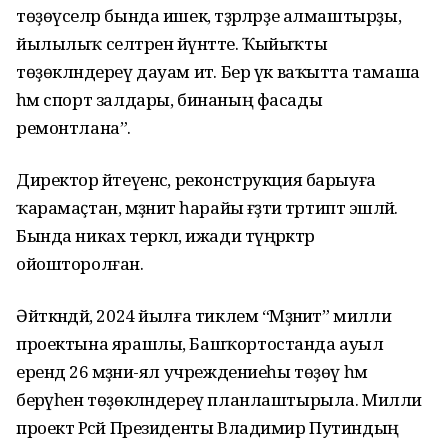
төҙөүселәр бында ишек, тәҙрәләрҙе алмаштырҙы,
йылылыҡ селтәрен йүнәтте. Ҡыйыҡты
төҙөкләндереү дауам итә. Бер үк ваҡытта тамаша
һәм спорт залдары, бинаның фасады
ремонтлана”.
Директор әйтеүенсә, реконструкция барыуға
ҡарамаҫтан, мәҙәниәт һарайы ғәҙәти тәртиптә эшләй.
Бында никах теркәлә, ижади түңәрәктәр
ойошторолған.
Әйткәндәй, 2024 йылға тиклем “Мәҙәниәт” милли
проектына ярашлы, Башҡортостанда ауыл
ерендә 26 мәҙәни-ял учреждениеһы төҙөү һәм
берәүһен төҙөкләндереү планлаштырыла. Милли
проект Рәсәй Президенты Владимир Путиндың