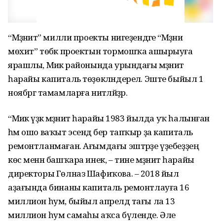
“Мәҙәниәт” милли проекты нигеҙендәге “Мәҙәни
мөхит” төбәк проектын тормошҡа ашырыуға
ярашлы, Миәкә районында урындағы мәҙәниәт
һарайы капиталь төҙөкләндерелә. Эште быйыл 1
ноябргә тамамларға ниәтләйҙәр.
“Миәкә үҙәк мәҙәниәт һарайы 1983 йылда уҡ һалынған
һәм ошо ваҡыт эсендә бер тапҡыр ҙа капиталь
ремонтланмаған. Ағымдағы эштәрҙе үҙебеҙҙең
көс менән башҡара инек, – тине мәҙәниәт һарайы
директоры Гөлназ Шафиҡова. – 2018 йыл
аҙағында бинаны капиталь ремонтлауға 16
миллион һум, быйыл апрелдә тағы ла 13
миллион һум самаһы аҡса бүленде. Әле