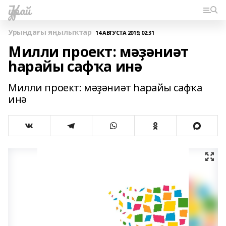
Ҡурай
Урындағы яңылыҡтар
14 АВГУСТА 2019, 02:31
Милли проект: мәҙәниәт
һарайы сафҡа инә
Милли проект: мәҙәниәт һарайы сафҡа
инә