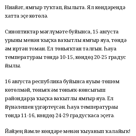
Ниһайәт, ямғыр туҡтап, йылыта. Ял көндәрендә
хатта эҫе көтөлә.
Синоптиктар мәғлүмәте буйынса, 15 августа
урыны менән ҡыҫҡа ваҡытлы ямғыр яуа, төндә
һәм иртән томан. Ел төньяҡтан талғын. Һауа
температураһы төндә 10-15, көндөҙ 20-25 градус
йылы.
16 августа республика буйынса яуым-төшөм
көтөлмәй, төньяҡ һәм төньяҡ-көнсығыш
райондарҙа ҡыҫҡа ваҡытлы ямғыр яуа. Ел
йүнәлешен үҙгәртеүсән. Һауа температураһы
төндә 11-16, көндөҙ 24-29 градусҡаса эҫетә.
Йәйҙең йәмле көндәре менән ҡыуанып ҡалайыҡ!