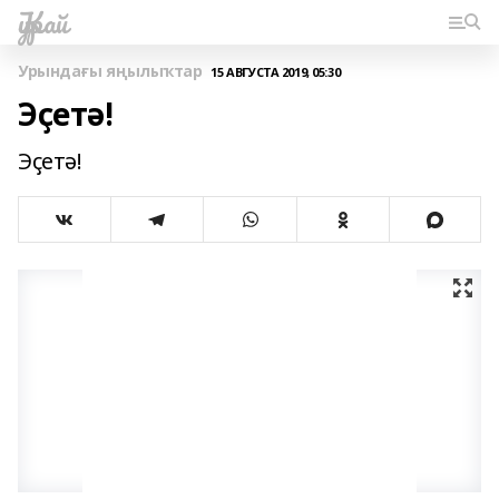
Ҡурай
Урындағы яңылыҡтар
15 АВГУСТА 2019, 05:30
Эҫетә!
Эҫетә!