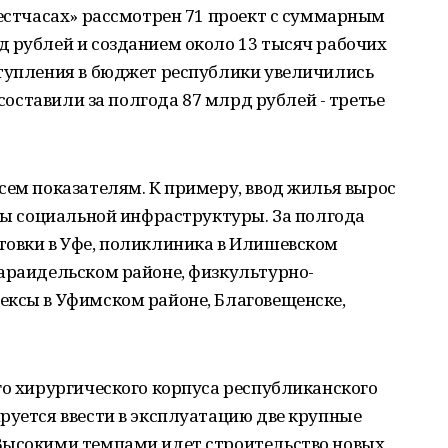
вестчасах» рассмотрен 71 проект с суммарным
д рублей и созданием около 13 тысяч рабочих
ступления в бюджет республики увеличились
 составили за полгода 87 млрд рублей - третье
сем показателям. К примеру, ввод жилья вырос
кты социальной инфраструктуры. За полгода
товки в Уфе, поликлиника в Илишевском
Караидельском районе, физкультурно-
ексы в Уфимском районе, Благовещенске,
го хирургического корпуса республиканского
руется ввести в эксплуатацию две крупные
Высокими темпами идет строительство новых