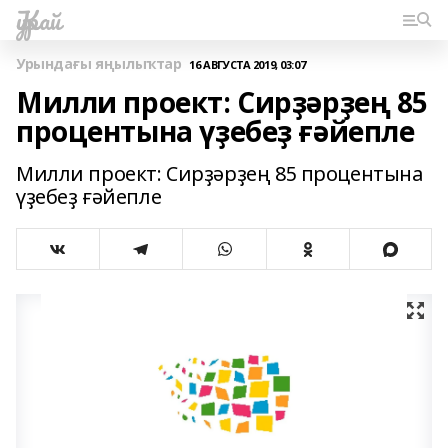
Ҡурай
Урындағы яңылыҡтар
16 АВГУСТА 2019, 03:07
Милли проект: Сирҙәрҙең 85
процентына үҙебеҙ ғәйепле
Милли проект: Сирҙәрҙең 85 процентына
үҙебеҙ ғәйепле