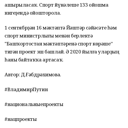
ашырыласаҡ. Спорт йүнәлеше 133 ойошма
нигеҙендә ойошторола.
1 сентябрҙән 16 мәктәптә Йәштәр сәйәсәте һәм
спорт министрлығы менән берлектә
"Башҡортостан мәктәптәренә спорт көрәше”
тигән проект эш башлай. Ә 2020 йылға уларҙың
һаны байтаҡҡа артасаҡ.
Автор: Д.Ғәбдрәхимова.
#ВладимирПутин
#национальныепроекты
#нацпроекты