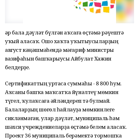
Һәр бала дәүләт бүлгән аҡсаға өҫтәмә рәүештә
уҡый аласаҡ. Ошо хаҡта уҡытыусыларҙың
август кәңәшмәһендә мәғариф министры
вазифаһын башҡарыусы Айбулат Хажин
белдерҙе.
Сертификаттың уртаса суммаһы - 8 800 һум.
Аҡсаны башҡа маҡсатҡа йүнәлтеү мөмкин
түгел, ҡулаҡсаға әйләндереп тә булмай.
Балаларҙың шөғөл һайлауҙа мөмкинлеге
сикләнмәгән, улар дәүләт, муниципаль һәм
шәхси учреждениеларҙа өҫтәмә белем аласаҡ.
Проект 36 муниципаль берәмектә тормошҡа