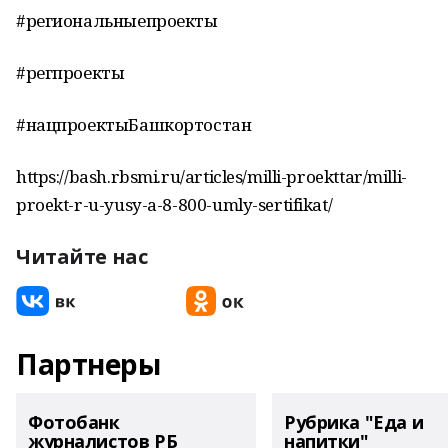
#региональныепроекты
#регпроекты
#нацпроектыБашкортостан
https://bash.rbsmi.ru/articles/milli-proekttar/milli-
proekt-r-u-yusy-a-8-800-umly-sertifikat/
Читайте нас
Партнеры
Фотобанк
Рубрика "Еда и
журналистов РБ
напитки"