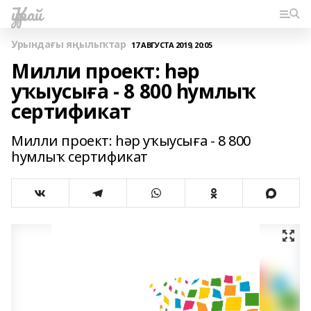
Ҡурай
Урындағы яңылыҡтар
17 АВГУСТА 2019, 20:05
Милли проект: һәр
уҡыусыға - 8 800 һумлыҡ
сертификат
Милли проект: һәр уҡыусыға - 8 800
һумлыҡ сертификат