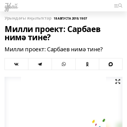
Ҡурай
Урындағы яңылыҡтар
18 АВГУСТА 2019, 19:07
Милли проект: Сарбаев
нимә тине?
Милли проект: Сарбаев нимә тине?