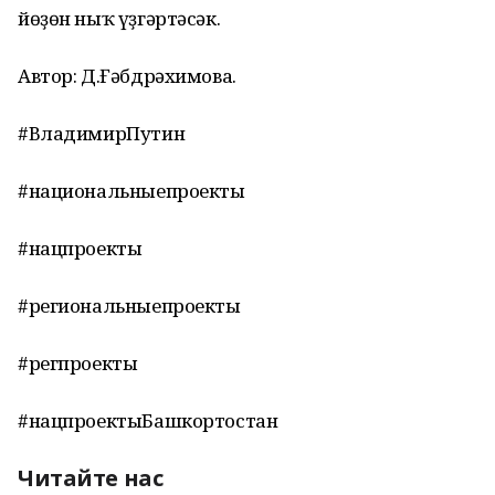
йөҙөн ныҡ үҙгәртәсәк.
Автор: Д.Ғәбдрәхимова.
#ВладимирПутин
#национальныепроекты
#нацпроекты
#региональныепроекты
#регпроекты
#нацпроектыБашкортостан
Читайте нас