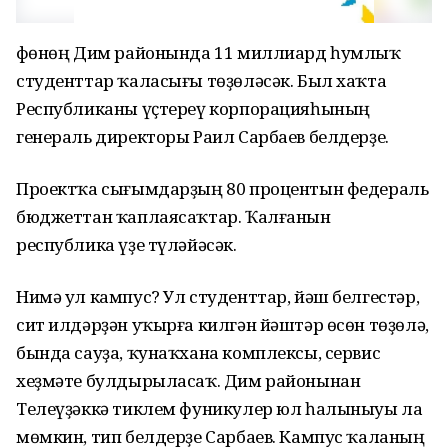
Өфөнөң Дим районында 11 миллиард һумлыҡ
студенттар ҡаласығы төҙөләсәк. Был хаҡта
Республиканы үҫтереү корпорацияһының
генераль директоры Раил Сарбаев белдерҙе.
Проектҡа сығымдарҙың 80 процентын федераль
бюджеттан ҡаплаясаҡтар. Ҡалғанын
республика үҙе түләйәсәк.
Нимә ул кампус? Ул студенттар, йәш белгестәр,
сит илдәрҙән уҡырға килгән йәштәр өсөн төҙөлә,
бында сауҙа, ҡунаҡхана комплексы, сервис
хеҙмәте булдырыласаҡ. Дим районынан
Телеүҙәккә тиклем фуникулер юл һалыныуы ла
мөмкин, тип белдерҙе Сарбаев. Кампус ҡаланың