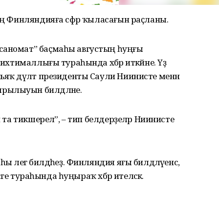
ың Финляндияға сәфәр ҡыласағын раҫланы.
саномат” баҫмаһы августың һуңғы
 ихтималлығы тураһында хәбәр иткәйне. Үҙ
ьяҡ дәүләт президенты Саули Ниинисте менән
рылыуын билдәләне.
п та тикшерелә”, – тип белдерҙеләр Ниинисте
 әлегә билдәһеҙ. Финляндия яғы билдәләүенсә,
сәге тураһында һуңыраҡ хәбәр ителәсәк.