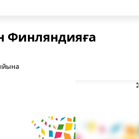
н Финляндияға
ыйына