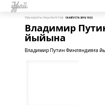
Ҡурай
Урындағы яңылыҡтар
18 АВГУСТА 2019, 19:22
Владимир Пути
йыйына
Владимир Путин Финляндияға й