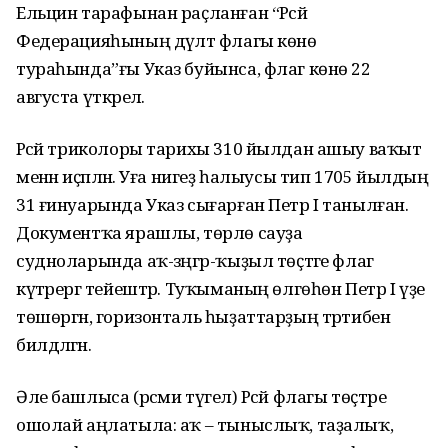
Ельцин тарафынан раҫланған “Рәсәй
Федерацияһының дәүләт флагы көнө
тураһында”ғы Указ буйынса, флаг көнө 22
августа үткәрелә.
Рәсәй триколоры тарихы 310 йылдан ашыу ваҡыт
менән иҫәпләнә. Уға нигеҙ һалыусы тип 1705 йылдың
31 ғинуарында Указ сығарған Петр I танылған.
Документҡа ярашлы, төрлө сауҙа
судноларында аҡ-зәңгәр-ҡыҙыл төҫтәге флаг
күтәрергә тейештәр. Туҡыманың өлгөһөн Петр I үҙе
төшөргән, горизонталь һыҙаттарҙың тәртибен
билдәләгән.
Әле башлыса (рәсми түгел) Рәсәй флагы төҫтәре
ошолай аңлатыла: аҡ – тыныслыҡ, таҙалыҡ,