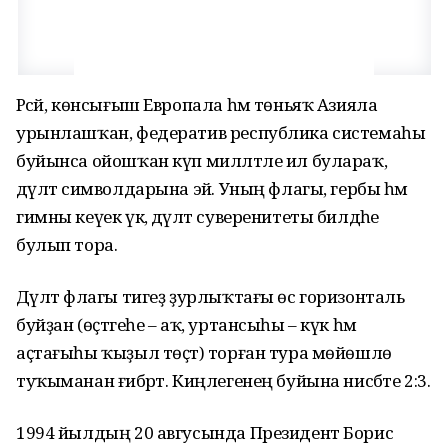
Рәсәй, көнсығыш Европала һәм төньяҡ Азияла
урынлашҡан, федератив республика системаһы
буйынса ойошҡан күп милләтле ил булараҡ,
дәүләт символдарына эйә. Уның флагы, гербы һәм
гимны кеүек үк, дәүләт суверенитеты билдәһе
булып тора.
Дәүләт флагы тигеҙ ҙурлыҡтағы өс горизонталь
буйҙан (өҫтәгеһе – аҡ, уртансыһы – күк һәм
аҫтағыһы ҡыҙыл төҫтә) торған тура мөйөшлө
туҡыманан ғибәрәт. Киңлегенең буйына нисбәте 2:3.
1994 йылдың 20 авгусында Президент Борис