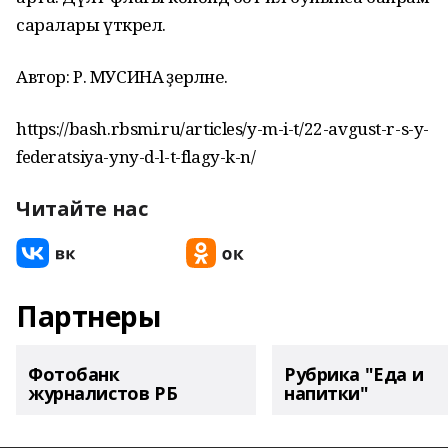
саралары үткәрелә.
Автор: Р. МУСИНА әҙерләне.
https://bash.rbsmi.ru/articles/y-m-i-t/22-avgust-r-s-y-
federatsiya-yny-d-l-t-flagy-k-n/
Читайте нас
Партнеры
Фотобанк
Рубрика "Еда и
журналистов РБ
напитки"