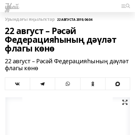
Ҡурай
Урындағы яңылыҡтар
22 АВГУСТА 2019, 06:04
22 август – Рәсәй
Федерацияһының дәүләт
флагы көнө
22 август – Рәсәй Федерацияһының дәүләт
флагы көнө