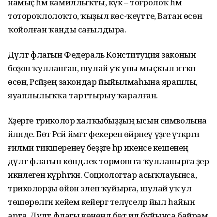
намыҫ һәм камиллыҡты, күк – тоғролоҡ һәм
тотороҡлолоҡто, ҡыҙыл көс-ҡеүәтте, Ватан өсөн
ҡойолған ҡанды сағылдыра.
Дәүләт флагын Федераль Конституция законын
боҙоп ҡулланған, шулай уҡ уны мыҫҡыл иткән
өсөн, Рәсәйҙең закондар йыйылмаһына ярашлы,
яуаплылыҡҡа тарттырыу ҡаралған.
Хәҙерге триколор халҡыбыҙҙың ысын символына
әйләнде. Бөтә Рәсәй йәмәғәт фекерен өйрәнеү үҙәге үткәргән
ғилми тикшеренеү беҙҙәге һәр икенсе кешенең
дәүләт флагын көндәлек тормошта ҡулланырға әҙер
икәнлеген күрһәткән. Социологтар асыҡлауынса,
триколорҙы өйөнә элеп ҡуйырға, шулай уҡ ул
төшөрөлгән кейем кейергә теләүселәр йыл һайын
арта. Дәүләт флагы көнөндә бөтә ил буйынса байрам