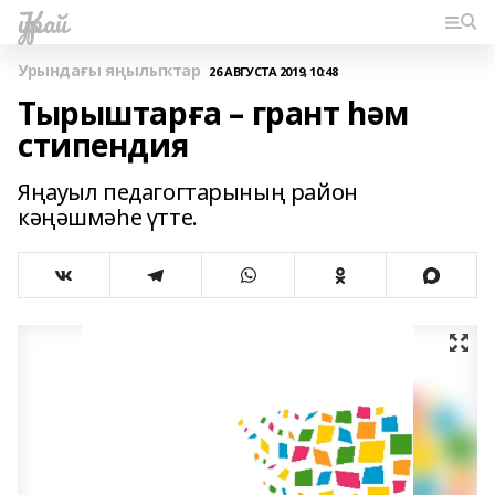
Ҡурай
Урындағы яңылыҡтар
26 АВГУСТА 2019, 10:48
Тырыштарға – грант һәм
стипендия
Яңауыл педагогтарының район
кәңәшмәһе үтте.