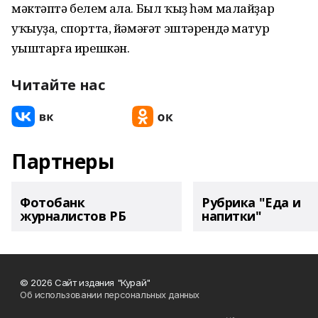
мәктәптә белем ала. Был ҡыҙ һәм малайҙар
уҡыуҙа, спортта, йәмәғәт эштәрендә матур
уңыштарға ирешкән.
Читайте нас
Партнеры
Фотобанк
Рубрика "Еда и
журналистов РБ
напитки"
© 2026 Сайт издания "Курай"
Об использовании персональных данных