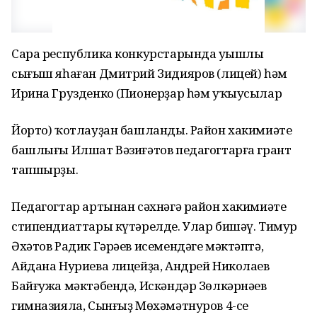
Сара республика конкурстарында уңышлы
сығыш яһаған Дмитрий Зидияров (лицей) һәм
Ирина Грузденко (Пионерҙар һәм уҡыусылар
Йорто) ҡотлауҙан башланды. Район хакимиәте
башлығы Илшат Вәзиғәтов педагогтарға грант
тапшырҙы.
Педагогтар артынан сәхнәгә район хакимиәте
стипендиаттары күтәрелде. Улар бишәү. Тимур
Әхәтов Радик Гәрәев исемендәге мәктәптә,
Айдана Нуриева лицейҙа, Андрей Николаев
Байғужа мәктәбендә, Искәндәр Зөлкәрнәев
гимназияла, Сынғыҙ Мөхәмәтнуров 4-се