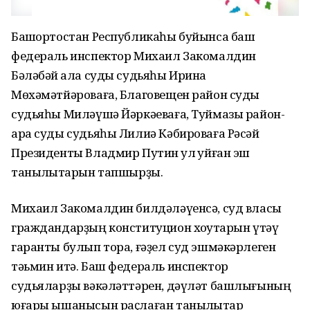
Башҡортостан Республикаһы буйынса баш
федераль инспектор Михаил Закомалдин
Бәләбәй ҡала суды судьяһы Ирина
Мөхәмәтйәроваға, Благовещен район суды
судьяһы Миләүшә Йәркәеваға, Туймазы район-
ара суды судьяһы Лилиә Кәбироваға Рәсәй
Президенты Владмир Путин ҡул ҡуйған эш
таныҡлыҡтарын тапшырҙы.
Михаил Закомалдин билдәләүенсә, суд власы
граждандарҙың конституцион хоҡуҡтарын үтәү
гаранты булып тора, ғәҙел суд эшмәкәрлеген
тәьмин итә. Баш федераль инспектор
судьяларҙы вәкәләттәрен, дәүләт башлығының
юғары ышанысын раҫлаған таныҡлыҡтар