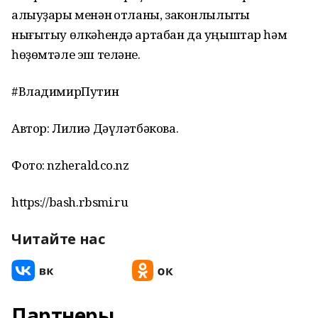
алыуҙары менән ҡотланы, законлылыҡты
нығытыу өлкәһендә артабан да уңыштар һәм
һөҙөмтәле эш теләне.
#ВладимирПутин
Автор: Лилиә Дәүләтбәкова.
Фото: nzherald.co.nz
https://bash.rbsmi.ru
Читайте нас
Партнеры