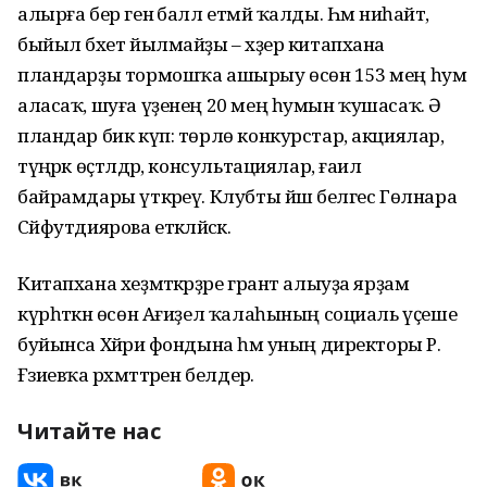
алырға бер генә балл етмәй ҡалды. Һәм ниһайәт,
быйыл бәхет йылмайҙы – хәҙер китапхана
пландарҙы тормошҡа ашырыу өсөн 153 мең һум
аласаҡ, шуға үҙенең 20 мең һумын ҡушасаҡ. Ә
пландар бик күп: төрлө конкурстар, акциялар,
түңәрәк өҫтәлдәр, консультациялар, ғаилә
байрамдары үткәреү. Клубты йәш белгес Гөлнара
Сәйфутдиярова етәкләйәсәк.
Китапхана хеҙмәткәрҙәре грант алыуҙа ярҙам
күрһәткән өсөн Ағиҙел ҡалаһының социаль үҫеше
буйынса Хәйриә фондына һәм уның директоры Р.
Ғәзиевҡа рәхмәттәрен белдерә.
Читайте нас