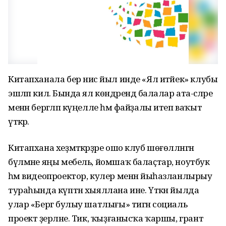
Китапханала бер нисә йыл инде «Ял итәйек» клубы
эшләп килә. Бында ял көндәрендә балалар ата-әсәләре
менән бергәләп күңелле һәм файҙалы итеп ваҡыт
үткәрә.
Китапхана хеҙмәткәрҙәре ошо клуб шөғөлләнгән
бүлмәне яңы мебель, йомшаҡ балаҫтар, ноутбук
һәм видеопроектор, кулер менән йыһазланлырыу
тураһында күптән хыяллана ине. Үткән йылда
улар «Бергә булыу шатлығы» тигән социаль
проект әҙерләне. Тик, ҡыҙғанысҡа ҡаршы, грант