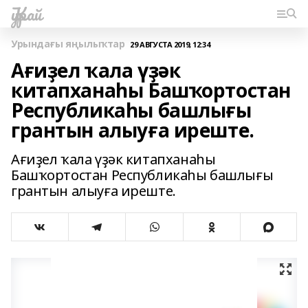
Ҡурай
Урындағы яңылыҡтар
29 АВГУСТА 2019, 12:34
Ағиҙел ҡала үҙәк
китапханаһы Башҡортостан
Республикаһы башлығы
грантын алыуға иреште.
Ағиҙел ҡала үҙәк китапханаһы
Башҡортостан Республикаһы башлығы
грантын алыуға иреште.