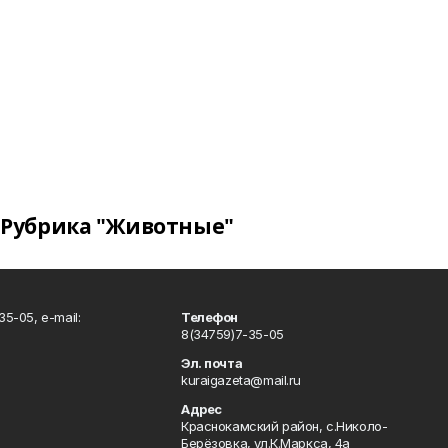
Рубрика "Животные"
5-05, e-mail:
Телефон
8(34759)7-35-05
Эл. почта
kuraigazeta@mail.ru
Адрес
Краснокамский район, с.Николо-
Берёзовка, ул.К.Маркса, 4а