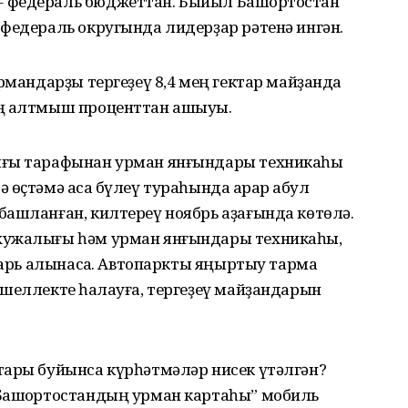
 федераль бюджеттан. Быйыл Башҡортостан
 федераль округында лидерҙар рәтенә ингән.
урмандарҙы тергеҙеү 8,4 мең гектар майҙанда
ың алтмыш проценттан ашыуы.
ығы тарафынан урман янғындары техникаһы
өҫтәмә аҡса бүлеү тураһында ҡарар ҡабул
башланған, килтереү ноябрь аҙағында көтөлә.
хужалығы һәм урман янғындары техникаһы,
тарь алынасаҡ. Автопаркты яңыртыу тармаҡ
шеллекте һаҡлауға, тергеҙеү майҙандарын
тары буйынса күрһәтмәләр нисек үтәлгән?
Башҡортостандың урман картаһы” мобиль