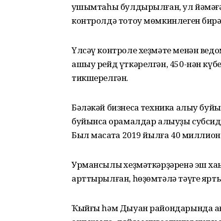
ҡушымтаһы булдырылған, ул йәмәғ
контролдә тотоу мөмкинлеген бирә
Үлсәү контроле хеҙмәте менән ведо
ашыу рейд үткәрелгән, 450-нән күб
тикшерелгән.
Бәләкәй бизнесҡа техника алыу буй
буйынса ҡорамалдар алыуҙы субси
Был маҡсатҡа 2019 йылға 40 миллион 
Урмансылыҡ хеҙмәткәрҙәренә эш ха
арттырылған, һөҙөмтәлә тәүге ярты
Ҡыйғы һәм Дыуан райондарында аға