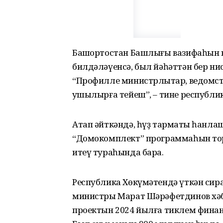
Башҡортостан Башлығы вазифаһын в
билдәләүенсә, был йәһәттән бер ни
“Профилле министрлыҡтар, ведомст
ҡушылырға тейеш”, – тине республик
Атап әйткәндә, һүҙ тармаҡты һанлаш
“Домокомплект” программаһын тор
итеү тураһында бара.
Республика Хөкүмәтендә үткән си
министры Марат Шәрәфетдинов хәбә
проектын 2024 йылға тиклем финан