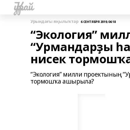
Ҡурай
Урындағы яңылыҡтар
6 СЕНТЯБРЯ 2019, 06:18
“Экология” мил
“Урмандарҙы һа
нисек тормошҡ
“Экология” милли проектының “У
тормошҡа ашырыла?