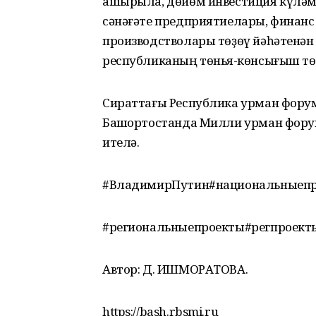
ашырыла, дөйөм инвестиция күләме
сәнәғәте предприятиелары, финан
производстволары төҙөү йәһәтенән
республиканың төньяҡ-көнсығыш тө
Сираттағы Республика урман форум
Башҡортостанда Милли урман фору
ителә.
#ВладимирПутин#национальныепр
#региональныепроекты#регпроект
Автор: Д. ИШМОРАТОВА.
https://bash.rbsmi.ru