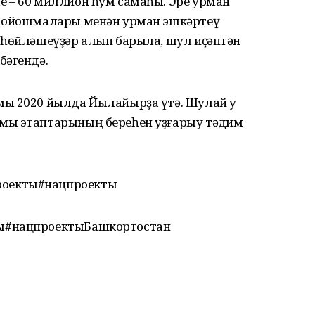
 – 60 миллион һум самаһы. Эре урман
с ойошмалары менән урман эшкәртеү
 һөйләшеүҙәр алып барыла, шул иҫәптән
бәгендә.
ы 2020 йылда Йылайырҙа үтә. Шулай уҡ
мы этаптарының береһен уҙғарыу тәҡдим
оекты#нацпроекты
ы#нацпроектыБашкортостан