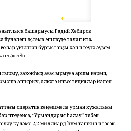
аҡытлыса башҡарыусы Радий Хәбиров
сә йүнәлеш өҫтәмә эшләүҙе талап итә.
волар ҡуйылған бурыстарҙы хәл итеүгә әүҙем
а етәксеһе.
тырыу, законһыҙ ағас ҡырҡыуға ҡаршы көрәш,
мошҡа ашырыу, өлкәгә инвестициялар йәлеп
раттағы оператив кәңәшмәлә урман хужалығы
р итеүенсә, “Урмандарҙы һаҡлау” төбәк
слау күләме 2,2 миллиард һум тәшкил итәсәк.