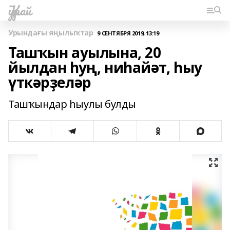
Ҡурай
Урындағы яңылыҡтар
9 СЕНТЯБРЯ 2019, 13:19
Ташҡын ауылына, 20
йылдан һуң, ниһайәт, һыу
үткәрҙеләр
Ташҡындар һыулы булды