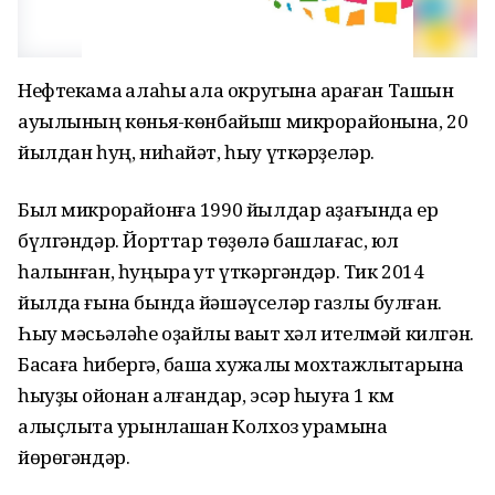
Нефтекама ҡалаһы ҡала округына ҡараған Ташҡын
ауылының көньяҡ-көнбайыш микрорайонына, 20
йылдан һуң, ниһайәт, һыу үткәрҙеләр.
Был микрорайонға 1990 йылдар аҙағында ер
бүлгәндәр. Йорттар төҙөлә башлағас, юл
һалынған, һуңыраҡ ут үткәргәндәр. Тик 2014
йылда ғына бында йәшәүселәр газлы булған.
Һыу мәсьәләһе оҙайлы ваҡыт хәл ителмәй килгән.
Баҡсаға һибергә, башҡа хужалыҡ мохтажлыҡтарына
һыуҙы ҡойонан алғандар, эсәр һыуға 1 км
алыҫлыҡта урынлашҡан Колхоз урамына
йөрөгәндәр.