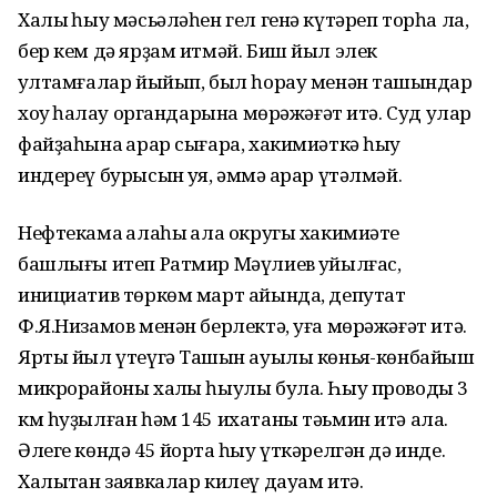
Халыҡ һыу мәсьәләһен гел генә күтәреп торһа ла,
бер кем дә ярҙам итмәй. Биш йыл элек
ҡултамғалар йыйып, был һорау менән ташҡындар
хоҡуҡ һаҡлау органдарына мөрәжәғәт итә. Суд улар
файҙаһына ҡарар сығара, хакимиәткә һыу
индереү бурысын ҡуя, әммә ҡарар үтәлмәй.
Нефтекама ҡалаһы ҡала округы хакимиәте
башлығы итеп Ратмир Мәүлиев ҡуйылғас,
инициатив төркөм март айында, депутат
Ф.Я.Низамов менән берлектә, уға мөрәжәғәт итә.
Ярты йыл үтеүгә Ташҡын ауылы көньяҡ-көнбайыш
микрорайоны халҡы һыулы була. Һыу проводы 3
км һуҙылған һәм 145 ихатаны тәьмин итә ала.
Әлеге көндә 45 йортҡа һыу үткәрелгән дә инде.
Халыҡтан заявкалар килеү дауам итә.