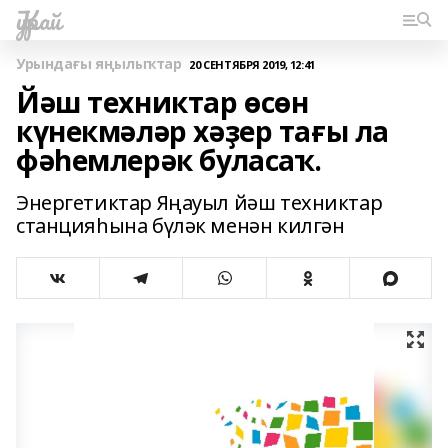
Ҡурай
Урындағы яңылыҡтар
20 СЕНТЯБРЯ 2019, 12:41
Йәш техниктар өсөн
күнекмәләр хәҙер тағы ла
фәһемлерәк буласаҡ.
Энергетиктар Яңауыл йәш техниктар
станцияһына бүләк менән килгән