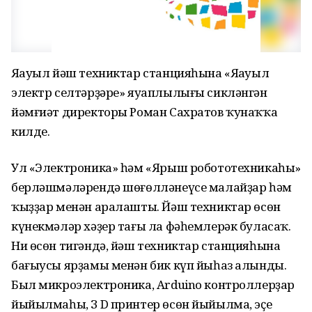
Яңауыл йәш техниктар станцияһына «Яңауыл
электр селтәрҙәре» яуаплылығы сикләнгән
йәмғиәт директоры Роман Сахратов ҡунаҡҡа
килде.
Ул «Электроника» һәм «Ярыш робототехникаһы»
берләшмәләрендә шөғөлләнеүсе малайҙар һәм
ҡыҙҙар менән аралашты. Йәш техниктар өсөн
күнекмәләр хәҙер тағы ла фәһемлерәк буласаҡ.
Ни өсөн тигәндә, йәш техниктар станцияһына
бағыусы ярҙамы менән бик күп йыһаз алынды.
Был микроэлектроника, Arduino контроллерҙар
йыйылмаһы, З D принтер өсөн йыйылма, эҫе