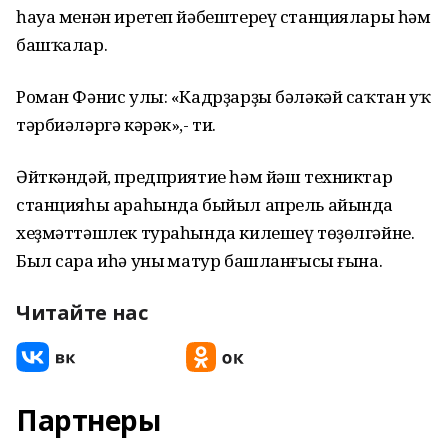
һауа менән иретеп йәбештереү станциялары һәм
башҡалар.
Роман Фәнис улы: «Кадрҙарҙы бәләкәй саҡтан уҡ
тәрбиәләргә кәрәк»,- ти.
Әйткәндәй, предприятие һәм йәш техниктар
станцияһы араһында быйыл апрель айында
хеҙмәттәшлек тураһында килешеү төҙөлгәйне.
Был сара иһә уның матур башланғысы ғына.
Читайте нас
Партнеры