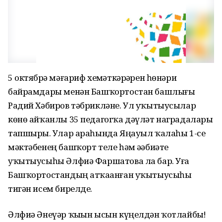
5 октябрҙә мәғариф хеҙмәткәрҙәрен һөнәри
байрамдары менән Башҡортостан башлығы
Радий Хәбиров тәбрикләне. Ул уҡытыусылар
көнө айҡанлы 35 педагогҡа дәүләт наградалары
тапшырҙы. Улар араһында Яңауыл ҡалаһы 1-се
мәктәбенең башҡорт теле һәм әҙәбиәте
уҡытыусыһы Әлфиә Фаршатова ла бар. Уға
Башҡортостандың атҡаҙанған уҡытыусыһы
тигән исем бирелде.
Әлфиә Әнеүәр ҡыҙын ысын күңелдән ҡотлайбыҙ!