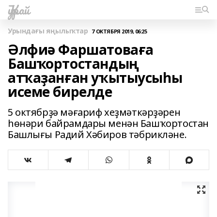
Ҡурай
Урындағы яңылыҡтар
7 ОКТЯБРЯ 2019, 06:25
Әлфиә Фаршатоваға
Башҡортостандың
атҡаҙанған уҡытыусыһы
исеме бирелде
5 октябрҙә мәғариф хеҙмәткәрҙәрен
һөнәри байрамдары менән Башҡортостан
Башлығы Радий Хәбиров тәбрикләне.