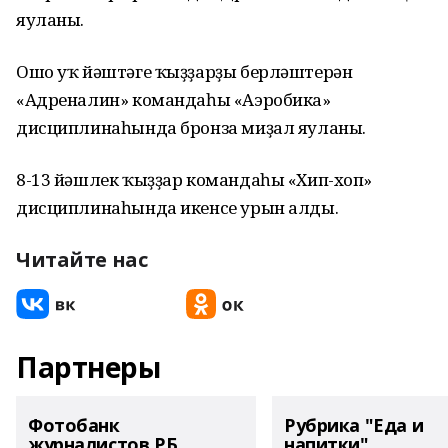
яуланы.
Ошо уҡ йәштәге ҡыҙҙарҙы берләштерән
«Адреналин» командаһы «Аэробика»
дисциплинаһында бронза миҙал яуланы.
8-13 йәшлек ҡыҙҙар командаһы «Хип-хоп»
дисциплинаһында икенсе урын алды.
Читайте нас
Партнеры
Фотобанк
Рубрика "Еда и
журналистов РБ
напитки"