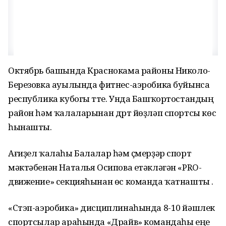
Октябрь башында Краснокама районы Николо-
Березовка ауылында фитнес-аэробика буйынса
республика кубогы үтте. Унда Башҡортостандың
район һәм ҡалаларынан дүрт йөҙләп спортсы көс
һынашты.
Ағиҙел ҡалаһы Балалар һәм үҫмерҙәр спорт
мәктәбенән Наталья Осипова етәкләгән «PRO-
движение» секцияһынан өс команда ҡатнашты .
«Стэп-аэробика» дисциплинаһында 8-10 йәшлек
спортсылар араһында «Драйв» командаһы еңеү