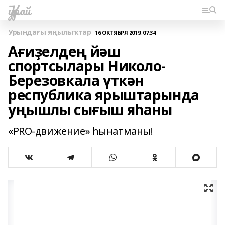
Ҡурай
Урындағы яңылыҡтар
16 ОКТЯБРЯ 2019, 07:34
Ағиҙелдең йәш
спортсылары Николо-
Березовкала үткән
республика ярыштарында
уңышлы сығыш яһаны
«PRO-движение» һынатманы!