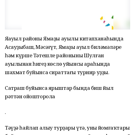
Яңауыл районы Ямаҙы ауылы китапханаһында
Асауҙыбаш, Мәсәғүт, Ямаҙы ауыл биләмәләре
һәм күрше Тәтешле районының Шулған
ауылынан һигеҙ көслө уйынсы араһында
шахмат буйынса сираттағы турнир уҙҙы.
Сатраш буйынса ярыштар бында биш йыл
рәттән ойошторола
.
Тәүҙә һайлап алыу турҙары үтә, уның йомғаҡтары