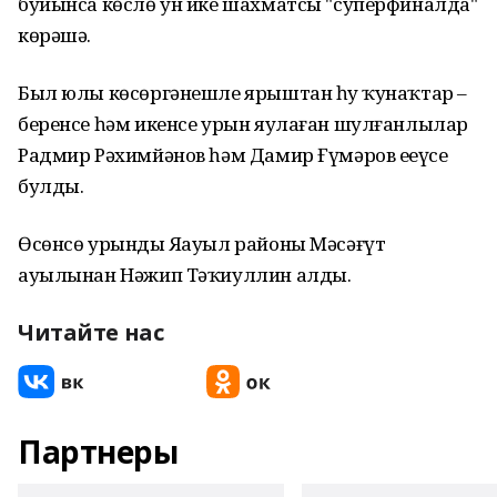
буйынса көслө ун ике шахматсы "суперфиналда"
көрәшә.
Был юлы көсөргәнешле ярыштан һуң ҡунаҡтар –
беренсе һәм икенсе урын яулаған шулғанлылар
Радмир Рәхимйәнов һәм Дамир Ғүмәров еңеүсе
булды.
Өсөнсө урынды Яңауыл районы Мәсәғүт
ауылынан Нәжип Тәҡиуллин алды.
Читайте нас
Партнеры