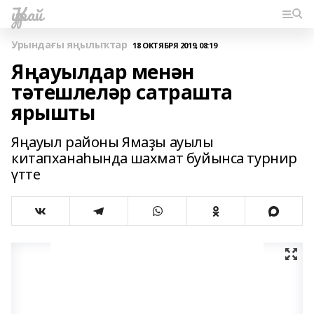
Ҡурай
Урындағы яңылыҡтар
18 ОКТЯБРЯ 2019, 08:19
Яңауылдар менән
тәтешлеләр сатрашта
ярышты
Яңауыл районы Ямаҙы ауылы
китапханаһында шахмат буйынса турнир
үтте