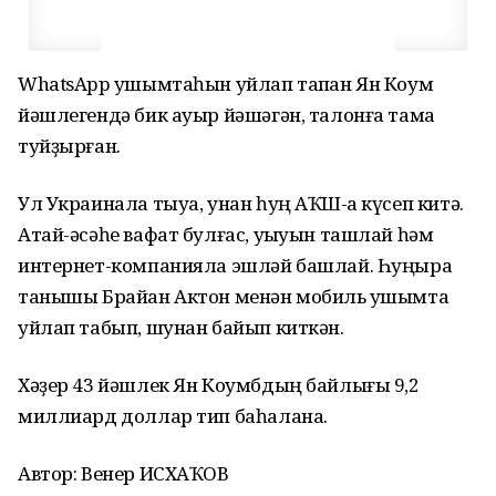
WhatsApp ҡушымтаһын уйлап тапҡан Ян Коум
йәшлегендә бик ауыр йәшәгән, талонға тамаҡ
туйҙырған.
Ул Украинала тыуа, унан һуң АҠШ-ҡа күсеп китә.
Атай-әсәһе вафат булғас, уҡыуын ташлай һәм
интернет-компанияла эшләй башлай. Һуңыраҡ
танышы Брайан Актон менән мобиль ҡушымта
уйлап табып, шунан байып киткән.
Хәҙер 43 йәшлек Ян Коумбдың байлығы 9,2
миллиард доллар тип баһалана.
Автор: Венер ИСХАҠОВ