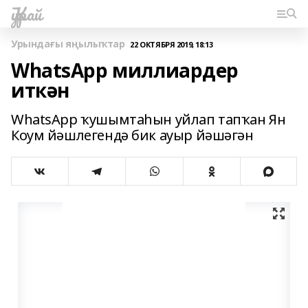
Ҡурай
Урындағы яңылыҡтар
22 ОКТЯБРЯ 2019, 18:13
WhatsApp миллиардер
иткән
WhatsApp ҡушымтаһын уйлап тапҡан Ян
Коум йәшлегендә бик ауыр йәшәгән