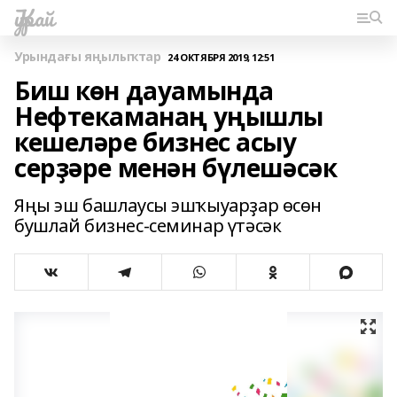
Ҡурай
Урындағы яңылыҡтар
24 ОКТЯБРЯ 2019, 12:51
Биш көн дауамында
Нефтекаманаң уңышлы
кешеләре бизнес асыу
серҙәре менән бүлешәсәк
Яңы эш башлаусы эшҡыуарҙар өсөн
бушлай бизнес-семинар үтәсәк