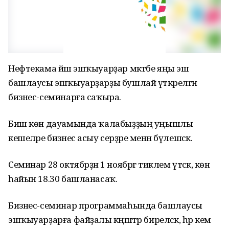
Нефтекама йәш эшҡыуарҙар мәктәбе яңы эш
башлаусы эшҡыуарҙарҙы бушлай үткәрелгән
бизнес-семинарға саҡыра.
Биш көн дауамында ҡалабыҙҙың уңышлы
кешеләре бизнес асыу серҙәре менән бүлешәсәк.
Семинар 28 октябрҙән 1 ноябргә тиклем үтәсәк, көн
һайын 18.30 башланасаҡ.
Бизнес-семинар программаһында башлаусы
эшҡыуарҙарға файҙалы кәңәштәр биреләсәк, һәр кем