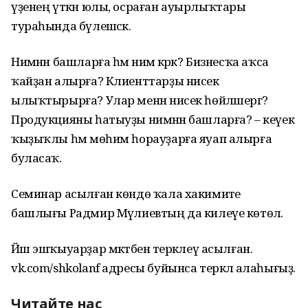
үҙенең үткән юлы, осраған ауырлыҡтары
тураһында бүлешәсәк.
Нимәнән башларға һәм нимә кәрәк? Бизнесҡа аҡса
ҡайҙан алырға? Клиенттарҙы нисек
ылыҡтырырға? Улар менән нисек һөйләшергә?
Продукцияны һатыуҙы нимәнән башларға? – кеүек
ҡыҙыҡлы һәм мөһим һорауҙарға яуап алырға
буласаҡ.
Семинар асылған көндө ҡала хакимиәте
башлығы Радмир Мәүлиевтың да килеүе көтөлә.
Йәш эшҡыуарҙар мәктәбенә теркәлеү асылған.
vk.com/shkolanf адресы буйынса теркәлә алаһығыҙ.
Читайте нас