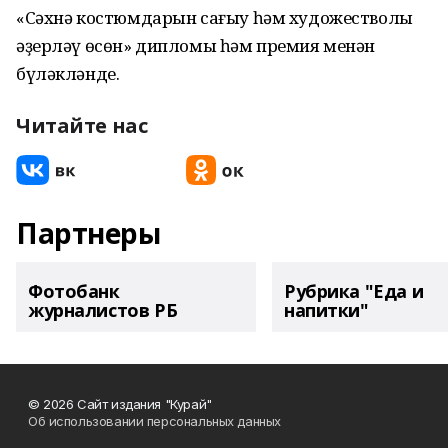
«Сәхнә костюмдарын сағыу һәм художестволы
әҙерләү өсөн» дипломы һәм премия менән
бүләкләнде.
Читайте нас
Партнеры
Фотобанк
Рубрика "Еда и
журналистов РБ
напитки"
© 2026 Сайт издания "Курай"
Об использовании персональных данных