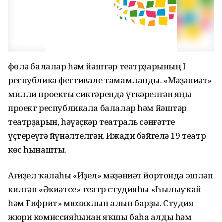
Өфөлә балалар һәм йәштәр театрҙарының I
республика фестивале тамамланды. «Мәҙәниәт»
милли проекты сиктәрендә үткәрелгән яңы
проект республикала балалар һәм йәштәр
театрҙарын, һәүәҫкәр театраль сәнғәтте
үҫтереүгә йүнәлтелгән. Ижади бәйгелә 19 театр
көс һынашты.
Ағиҙел ҡалаһы «Иҙел» мәҙәниәт йортонда эшләп
килгән «Әкиәтсе» театр студияһы «Һылыуҡай
һәм Ғифрит» мюзиклын алып барҙы. Студия
жюри комиссияһынан яҡшы баһа алды һәм