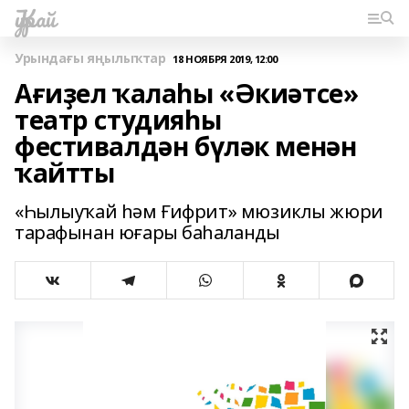
Ҡурай
Урындағы яңылыҡтар
18 НОЯБРЯ 2019, 12:00
Ағиҙел ҡалаһы «Әкиәтсе»
театр студияһы
фестивалдән бүләк менән
ҡайтты
«Һылыуҡай һәм Ғифрит» мюзиклы жюри
тарафынан юғары баһаланды