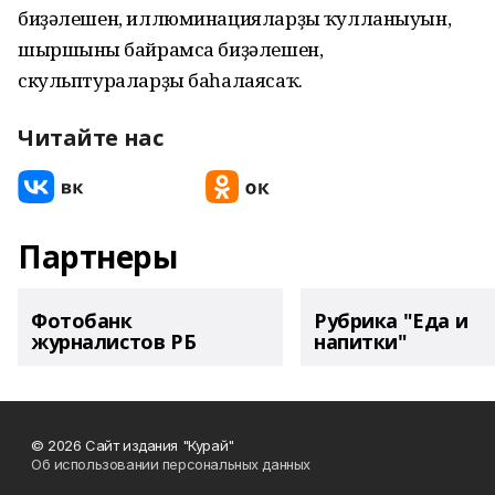
биҙәлешен, иллюминацияларҙың ҡулланыуын,
шыршының байрамса биҙәлешен,
скульптураларҙы баһалаясаҡ.
Читайте нас
Партнеры
Фотобанк
Рубрика "Еда и
журналистов РБ
напитки"
© 2026 Сайт издания "Курай"
Об использовании персональных данных