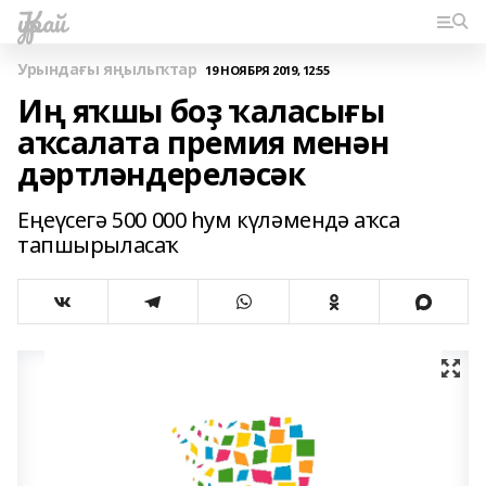
Ҡурай
Урындағы яңылыҡтар
19 НОЯБРЯ 2019, 12:55
Иң яҡшы боҙ ҡаласығы
аҡсалата премия менән
дәртләндереләсәк
Еңеүсегә 500 000 һум күләмендә аҡса
тапшырыласаҡ