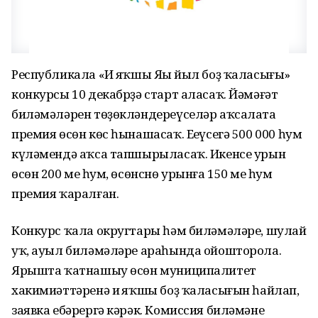
Республикала «Иң яҡшы Яңы йыл боҙ ҡаласығы»
конкурсы 10 декабрҙә старт аласаҡ. Йәмәғәт
биләмәләрен төҙөкләндереүселәр аҡсалата
премия өсөн көс һынашасаҡ. Еңеүсегә 500 000 һум
күләмендә аҡса тапшырыласаҡ. Икенсе урын
өсөн 200 мең һум, өсөнснө урынға 150 мең һум
премия ҡаралған.
Конкурс ҡала округтары һәм биләмәләре, шулай
уҡ, ауыл биләмәләре араһында ойошторола.
Ярышта ҡатнашыу өсөн муниципалитет
хакимиәттәренә иң яҡшы боҙ ҡаласығын һайлап,
заявка ебәрергә кәрәк. Комиссия биләмәнең