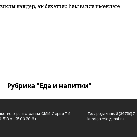
ҡлы көндәр, аҡ бәхеттәр һәм ғаилә именлеге
Рубрика "Еда и напитки"
ьство о регистрации СМИ: Серия ПИ
Тел. редакции: 8(34759)7-3
518 от 25.03.2016 г.
kuraigazeta@mail.ru