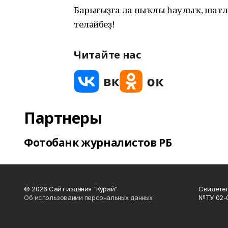
Барығыҙға ла ныҡлы һаулыҡ, шатлы
теләйбеҙ!
Читайте нас
Партнеры
Фотобанк журналистов РБ
© 2026 Сайт издания "Курай"
Свидетел
Об использовании персональных данных
№ТУ 02-01