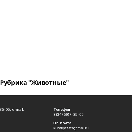
Рубрика "Животные"
5-05, e-mail:
Телефон
8(34759)7-35-05
Эл. почта
kuraigazeta@mail.ru