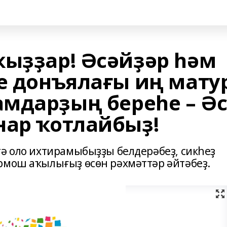
ҡыҙҙар! Әсәйҙәр һәм
ҙе донъялағы иң мату
мдарҙың береһе – Әс
нар ҡотлайбыҙ!
гә оло ихтирамыбыҙҙы белдерәбеҙ, сикһеҙ
рмош аҡылығыҙ өсөн рәхмәттәр әйтәбеҙ.