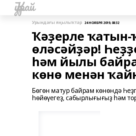
Ҡурай
Урындағы яңылыҡтар
24 НОЯБРЯ 2019, 08:32
Ҡәҙерле ҡатын-
өләсәйҙәр! Һеҙ
һәм йылы байра
көнө менән ҡай
Бөгөн матур байрам көнөндә Һеҙ
һөйөүегеҙ, сабырлығығыҙ һәм то