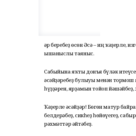
Һәр беребеҙ өсөн Әсә – иң ҡәҙерле, и
ышаныслы таяныс.
Сабыйына яҡты донъя бүләк итеүсе
әсәйҙәребеҙ булыуы менән тормош 
һүҙҙәрен, ярҙамын тойоп йәшәйбеҙ,
Ҡәҙерле әсәйҙәр! Бөгөн матур байр
белдерәбеҙ, сикһеҙ һөйөүегеҙ, са
рәхмәттәр әйтәбеҙ.