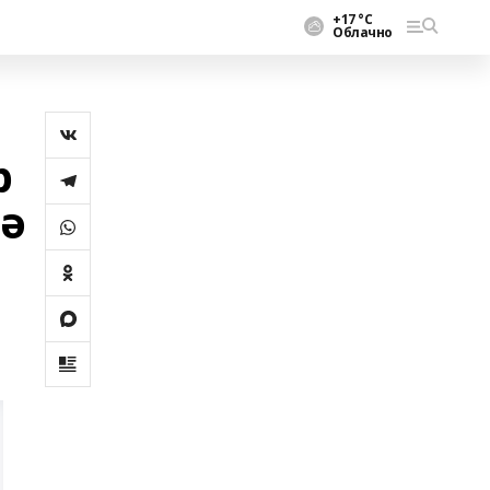
+17 °С
Облачно
р
ә