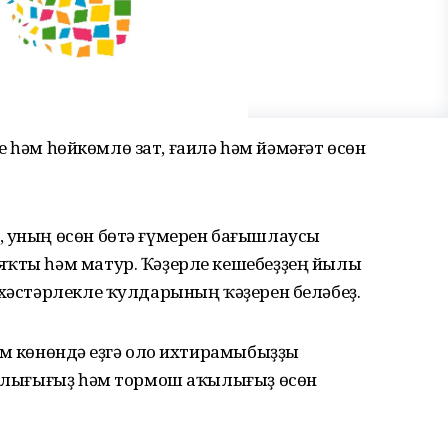
зге һәм һөйкөмлө зат, ғаилә һәм йәмәғәт өсөн
, уның өсөн бөтә ғүмерен бағышлаусы
яҡты һәм матур. Ҡәҙерле кешебеҙҙең йылы
 хәстәрлекле ҡулдарының ҡәҙерен беләбеҙ.
ам көнөндә Һеҙгә оло ихтирамыбыҙҙы
бырлығығыҙ һәм тормош аҡылығыҙ өсөн