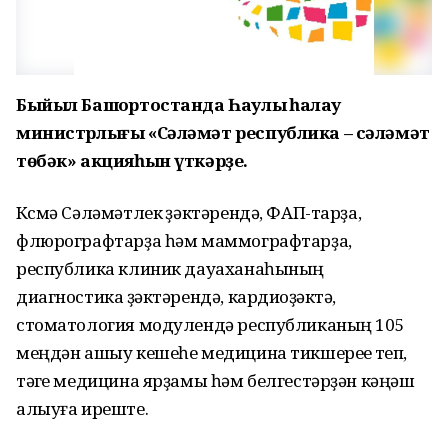
Быйыл Башҡортостанда Һаулыҡ һаҡлау
министрлығы «Сәләмәт республика – сәләмәт
төбәк» акцияһын үткәрҙе.
Күсмә Сәләмәтлек үҙәктәрендә, ФАП-тарҙа,
флюрографтарҙа һәм маммографтарҙа,
республика клиник дауаханаһының
диагностика үҙәктәрендә, кардиоүҙәктә,
стоматология модулендә республиканың 105
меңдән ашыу кешеһе медицина тикшереүе үтеп,
тәүге медицина ярҙамы һәм белгестәрҙән кәңәш
алыуға иреште.