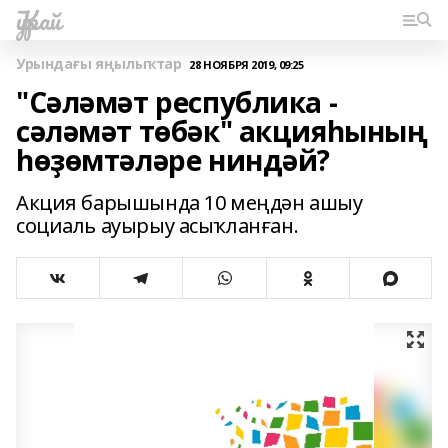
Ҡурай
Урындағы яңылыҡтар
28 НОЯБРЯ 2019, 09:25
"Сәләмәт республика -
сәләмәт төбәк" акцияһының
һөҙөмтәләре ниндәй?
Акция барышында 10 меңдән ашыу
социаль ауырыу асыҡланған.