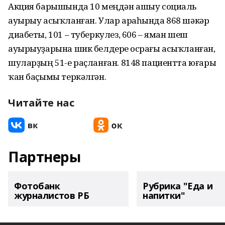
Акция барышында 10 меңдән ашыу социаль
ауырыу асыҡланған. Улар араһында 868 шәкәр
диабеты, 101 – туберкулез, 606 – яман шеш
ауырыуҙарына шик белдереү осрағы асыҡланған,
шуларҙың 51-е раҫланған. 8148 пациентта юғары
ҡан баҫымы теркәлгән.
Читайте нас
Партнеры
Фотобанк
Рубрика "Еда и
журналистов РБ
напитки"