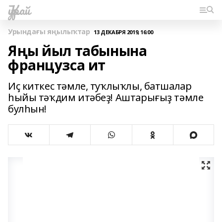
Ҡурай
Урындағы яңылыҡтар
13 ДЕКАБРЯ 2019, 16:00
Яңы йыл табынына
французса ит
Иҫ киткес тәмле, туҡлыҡлы, батшалар
һыйы тәҡдим итәбеҙ! Аштарығыҙ тәмле
булһын!