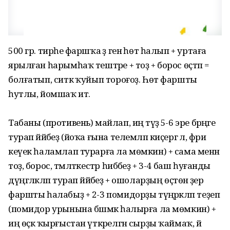
500 гр. тирәһе фаршҡа әҙ генә һөт һалып + уртаға
ярылған һарымһаҡ тештәре + тоҙ + борос өҫтәп =
болғатып, ситкә ҡуйып тороғоҙ. Һөт фаршты
һутлы, йомшаҡ итә.
Табаны (противень) майлап, иң тәүҙә 5-6 эре бәрәңге
турап йәйәбеҙ (йоҡа ғына телемләп киҫергә лә, фри
кеүек һаламлап турарға ла мөмкин) + сама менән
тоҙ, борос, тәмләткестәр һибәбеҙ + 3-4 баш һуғанды
дүңгәләкләп турап йәйәбеҙ + ошоларҙың өҫтөнә әҙер
фаршты һалабыҙ + 2-3 помидорҙы түңәрәкләп теҙеп
(помидор урынына бәшмәк һалырға ла мөмкин) +
иң өҫкә ҡырғыстан үткәрелгән сырҙы ҡаймаҡ, йә