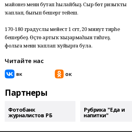
майонез менән бутап һылайбыҙ. Сыр бөтә ризыҡты
ҡаплап, бығып бешергә тейеш.
170-180 градуслы мейестә 1 сәғәт, 20 минут тирәһе
бешерәбеҙ. Өҫтө артыҡ ҡыҙармаһын тиһәгеҙ,
фольга менән ҡаплап ҡуйырға була.
Читайте нас
Партнеры
Фотобанк
Рубрика "Еда и
журналистов РБ
напитки"