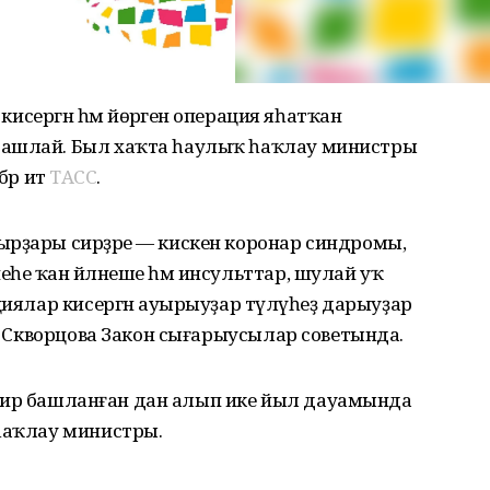
 кисергән һәм йөрәгенә операция яһатҡан
башлай. Был хаҡта һаулыҡ һаҡлау министры
әр итә
ТАСС
.
ырҙары сирҙәре — кискен коронар синдромы,
һе ҡан әйләнеше һәм инсульттар, шулай уҡ
циялар кисергән ауырыуҙар түләүһеҙ дарыуҙар
ка Скворцова Закон сығарыусылар советында.
ҙы сир башланған дан алып ике йыл дауамында
 һаҡлау министры.