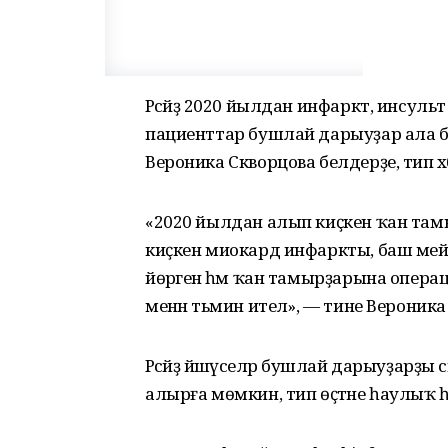
Рәсәйҙә 2020 йылдан инфаркт, инсульт
пациенттар бушлай дарыуҙар ала 
Вероника Скворцова белдерҙе, тип хәб
«2020 йылдан алып киҫкен ҡан там
киҫкен миокард инфаркты, баш мейе
йөрәгенә һәм ҡан тамырҙарына опера
менән тәьмин ителә», — тине Верони
Рәсәйҙә йәшәүселәр бушлай дарыуҙар
алырға мөмкин, тип өҫтәне һаулыҡ