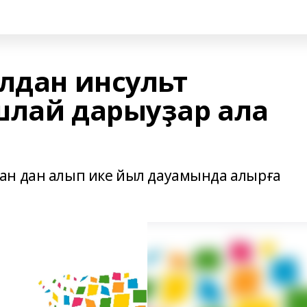
лдан инсульт
шлай дарыуҙар ала
ан дан алып ике йыл дауамында алырға