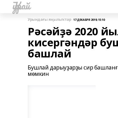
Ҡурай
Урындағы яңылыҡтар
17 ДЕКАБРЯ 2019, 15:10
Рәсәйҙә 2020 йы
кисергәндәр бу
башлай
Бушлай дарыуҙарҙы сир башланғ
мөмкин