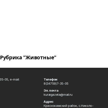
Рубрика "Животные"
5-05, e-mail:
Телефон
8(34759)7-35-05
Эл. почта
kuraigazeta@mail.ru
Адрес
Краснокамский район, с.Николо-