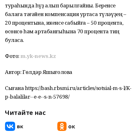
тураһында һүҙ алып барылғайны. Беренсе
балаға тәғәйен компенсация уртаса түләүҙең –
20 процентына, икенсе сабыйға – 50 процентҡа,
өсөнсө һәм артабанғыһына 70 процентҡа тиң
буласаҡ.
Фото:
m.yk-news.kz
Автор: Гөлдәр Яҡшығолова
Сығанаҡ https://bash.rbsmi.ru/articles/sotsial-m-s-l/K-
p-balalilar--e-e--s-n-57698/
Читайте нас