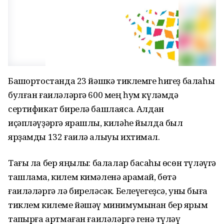
Башҡортостанда 23 йәшкә тиклемге һигеҙ балаһы
булған ғаиләләргә 600 мең һум күләмдә
сертификат бирелә башлаясаҡ. Алдан
иҫәпләүҙәргә ярашлы, киләһе йылда был
ярҙамды 132 ғаилә алыуы ихтимал.
Тағы ла бер яңылыҡ: балалар баҡсаһы өсөн түләүгә
ташлама, килем кимәленә ҡарамай, бөтә
ғаиләләргә лә биреләсәк. Белеүегеҙсә, уны быға
тиклем килеме йәшәү минимумынан бер ярым
тапҡырға артмаған ғаиләләргә генә түләү