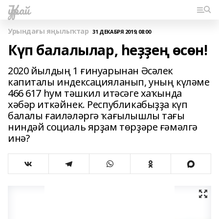
Ҡурай
Урындағы яңылыҡтар
31 ДЕКАБРЯ 2019, 08:00
Күп балалылар, һеҙҙең өсөн!
2020 йылдың 1 ғинуарынан Әсәлек
капиталы индексацияланып, уның күләме
466 617 һум тәшкил итәсәге хаҡында
хәбәр иткәйнек. Республикабыҙҙа күп
балалы ғаиләләргә ҡағылышлы тағы
ниндәй социаль ярҙам төрҙәре ғәмәлгә
инә?