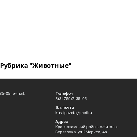
Рубрика "Животные"
5-05, e-mail:
Телефон
8(34759)7-35-05
Эл. почта
kuraigazeta@mail.ru
Адрес
Краснокамский район, с.Николо-
Берёзовка, ул.К.Маркса, 4а