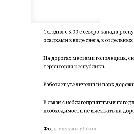
Сегодня с 5.00 с северо-запада ре
осадками в виде снега, в отдельны
На дорогах местами гололедица, сн
территория республики.
Работает увеличенный парк дорожно
В связи с неблагоприятными погод
необходимости не выезжать на дорог
Фото:
russian.rt.com