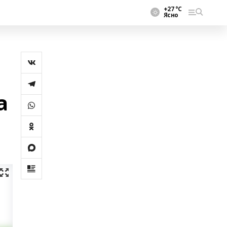
+27 °С
Ясно
а