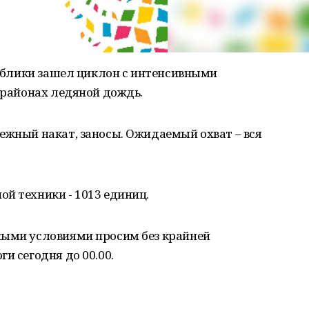
спублики зашел циклон с интенсивными
х районах ледяной дождь.
ежный накат, заносы. Ожидаемый охват – вся
й техники - 1013 единиц.
ными условиями просим без крайней
и сегодня до 00.00.