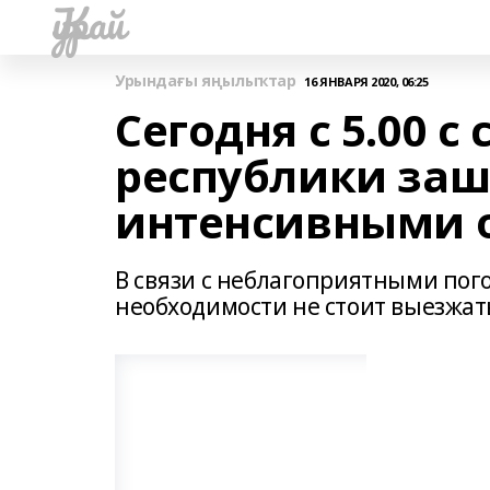
Ҡурай
Урындағы яңылыҡтар
16 ЯНВАРЯ 2020, 06:25
Сегодня с 5.00 с
республики заш
интенсивными о
В связи с неблагоприятными пог
необходимости не стоит выезжать