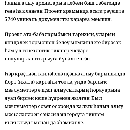
һанын алыу архивтары илебеҙҙең биш төбәгендә
генә һаҡланған. Проект ярҙамында асыҡ рәүештә
5740 уникаль документты ҡарарға мөмкин.
Проект ата-бабаларыбыҙҙың тарихын, уларҙың
көндәлек тормошон белеү мөмкинлеге бирәсәк
һәм ул генеалогик тикшеренеүҙәрҙе
популярлаштырыуға йүнәлтелгән.
Һәр крәҫтиән ғаиләһенә иҫәпкә алыу барышында
йорт (ихата) картаһы төҙөлә, унда барлыҡ
мәғлүмәттәр ҙә иҫәп алыусыларҙың һорауҙарына
яуап биргән кеше һүҙҙәренән яҙылған. Был
мәғлүмәттәр совет осоронда халыҡ һанын алыу
мәсьәләләрен сәйәсиләштереүгә тиклем
йыйылыуы менән дә әһәмиәтле.