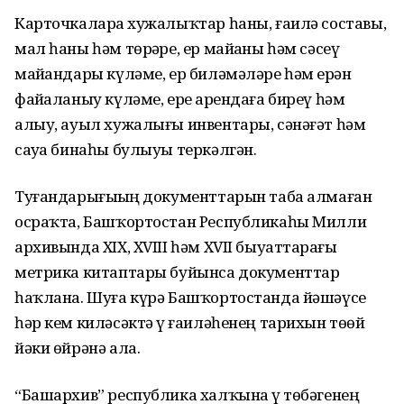
Карточкаларҙа хужалыҡтар һаны, ғаилә составы,
мал һаны һәм төрҙәре, ер майҙаны һәм сәсеү
майҙандары күләме, ер биләмәләре һәм ерҙән
файҙаланыу күләме, ерҙе арендаға биреү һәм
алыу, ауыл хужалығы инвентары, сәнәғәт һәм
сауҙа бинаһы булыуы теркәлгән.
Туғандарығыҙҙың документтарын таба алмаған
осраҡта, Башҡортостан Республикаһы Милли
архивында XIX, XVIII һәм XVII быуаттарҙағы
метрика китаптары буйынса документтар
һаҡлана. Шуға күрә Башҡортостанда йәшәүсе
һәр кем киләсәктә үҙ ғаиләһенең тарихын төҙөй
йәки өйрәнә ала.
“Башархив” республика халҡына үҙ төбәгенең