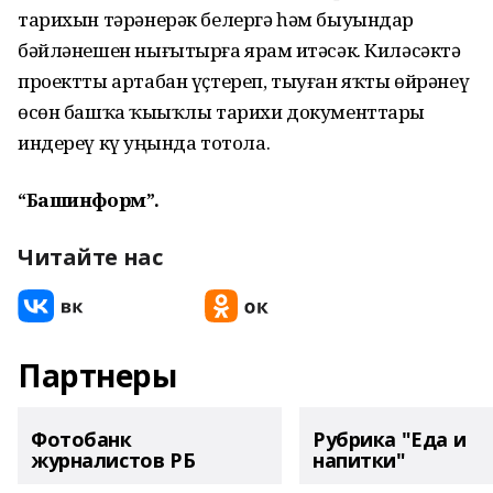
тарихын тәрәнерәк белергә һәм быуындар
бәйләнешен нығытырға ярҙам итәсәк. Киләсәктә
проектты артабан үҫтереп, тыуған яҡты өйрәнеү
өсөн башҡа ҡыҙыҡлы тарихи документтарҙы
индереү күҙ уңында тотола.
“Башинформ”.
Читайте нас
Партнеры
Фотобанк
Рубрика "Еда и
журналистов РБ
напитки"