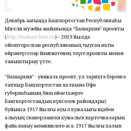
Декабрь аҙағында Башҡортостан Республикаһы
Милли музейы майҙанында “Башархив” проекты
(
http://basharchive.ru
) – 2019 йылда
ойошторолған республиканың тыуған яҡты
өйрәнеүселәр йәмғиәтенең тәүге проекты менән
таныштырыу үтте.
“Башархив” - уникаль проект, ул тарихта беренсе
тапҡыр Башҡортостан халҡына Өфө
губернаһының биш өйәҙе (хәҙерге
Башҡортостандың күпселек райондары)
буйынса 1917 йылғы ауыл хужалығы иҫәбен
алыуҙың сканерланған хужалыҡ карточкаларын
файҙаланыу мөмкинлеге аса. 1917 йылғы халыҡ