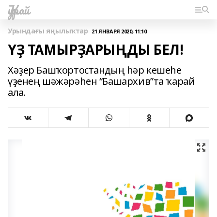
Ҡурай
Урындағы яңылыҡтар
21 ЯНВАРЯ 2020, 11:10
ҮҘ ТАМЫРҘАРЫҢДЫ БЕЛ!
Хәҙер Башҡортостандың һәр кешеһе
үҙенең шәжәрәһен “Башархив”та ҡарай
ала.