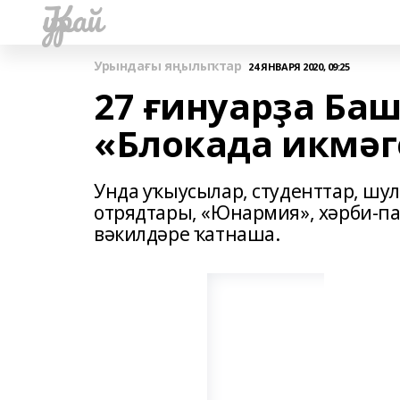
Ҡурай
Урындағы яңылыҡтар
24 ЯНВАРЯ 2020, 09:25
27 ғинуарҙа Ба
«Блокада икмәг
Унда уҡыусылар, студенттар, шу
отрядтары, «Юнармия», хәрби-п
вәкилдәре ҡатнаша.