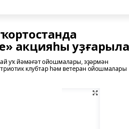
шҡортостанда
е» акцияһы уҙғарыл
лай уҡ йәмәғәт ойошмалары, эҙәрмән
атриотик клубтар һәм ветеран ойошмалары