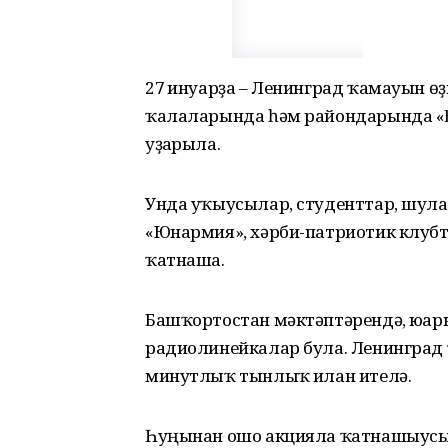
27 ғинуарҙа – Ленинград ҡамауын 
ҡалаларында һәм райондарында «Б
уҙғарыла.
Унда уҡыусылар, студенттар, шула
«Юнармия», хәрби-патриотик клуб
ҡатнаша.
Башҡортостан мәктәптәрендә, юғар
радиолинейкалар була. Ленинград
минутлыҡ тынлыҡ иғлан ителә.
Һуңынан ошо акцияла ҡатнашыусы