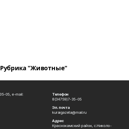
Рубрика "Животные"
5-05, e-mail:
Телефон
8(34759)7-35-05
Эл. почта
kuraigazeta@mail.ru
Адрес
Краснокамский район, с.Николо-