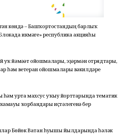
өҙгән көндә – Башҡортостандың барлыҡ
локада икмәге» республика акцияһы
й уҡ йәмәғәт ойошмалары, эҙәрмән отрядтары,
тар һәм ветеран ойошмалары вәкилдәре
ы һәм урта махсус уҡыу йорттарында тематик
 ҡамауы ҡорбандары иҫтәлегенә бер
лар Бөйөк Ватан һуғышы йылдарында һәләк