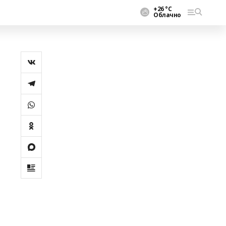
+26 °С
Облачно
а