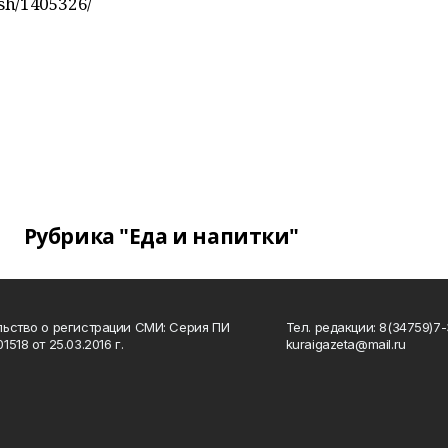
sh/1405326/
Рубрика "Еда и напитки"
ьство о регистрации СМИ: Серия ПИ
Тел. редакции: 8(34759)7-3
518 от 25.03.2016 г.
kuraigazeta@mail.ru