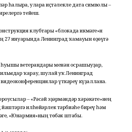
әр һалырға, уларға иҫтәлекле дата символы –
ирелергә тейеш.
онструкция клубтары «блокада икмәге»н
 27 ғинуарында Ленинград ҡамауын өҙөүгә
н һуғышы ветерандары менән осрашыуҙар,
фильмдар ҡарау, шулай уҡ Ленинград
идеоконференциялар үткәреү күҙаллана.
роусылар – «Рәсәй эҙәрмәндәр хәрәкәте»нең
 йәштәргә илһөйәрлек тәрбиәһе биреү һәм
ҙәге, «Юнармия»ның төбәк штабы.