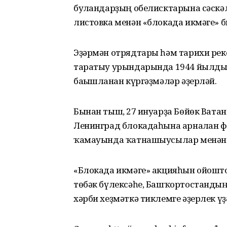
булғандарҙың обелисктарына сәскәл
листовка менән «блокада икмәге» б
Эҙәрмән отрядтары һәм тарихи рек
таратыу урындарында 1944 йылдың
бағышланған күргәҙмәләр әҙерләй.
Бынан тыш, 27 ғинуарҙа Бөйөк Вата
Ленинград блокадаһына арналған 
ҡамауында ҡатнашыусылар менән в
«Блокада икмәге» акцияһын ойошто
төбәк бүлексәһе, Башҡортостандың
хәрби хеҙмәткә тиклемге әҙерлек ү