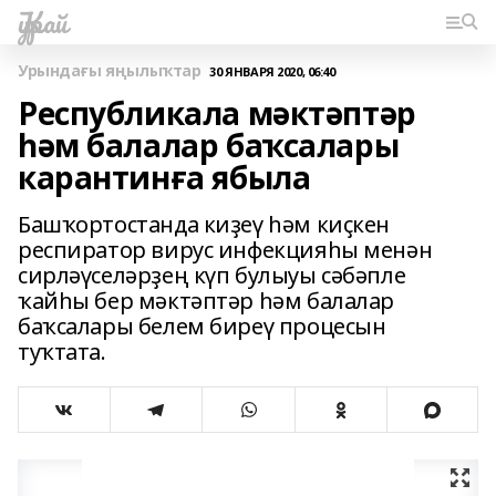
Ҡурай
Урындағы яңылыҡтар
30 ЯНВАРЯ 2020, 06:40
Республикала мәктәптәр
һәм балалар баҡсалары
карантинға ябыла
Башҡортостанда киҙеү һәм киҫкен
респиратор вирус инфекцияһы менән
сирләүселәрҙең күп булыуы сәбәпле
ҡайһы бер мәктәптәр һәм балалар
баҡсалары белем биреү процесын
туҡтата.