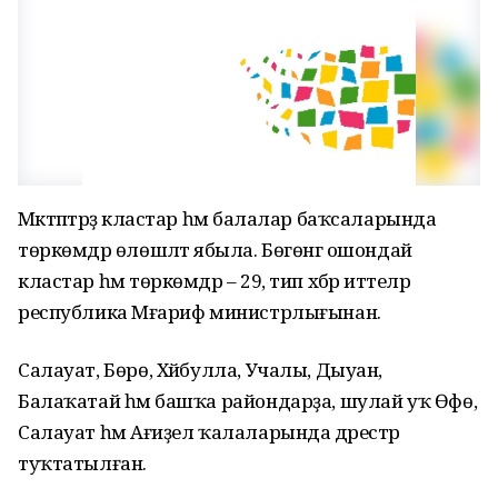
Мәктәптәрҙә кластар һәм балалар баҡсаларында
төркөмдәр өлөшләтә ябыла. Бөгөнгә ошондай
кластар һәм төркөмдәр – 29, тип хәбәр иттеләр
республика Мәғариф министрлығынан.
Салауат, Бөрө, Хәйбулла, Учалы, Дыуан,
Балаҡатай һәм башҡа райондарҙа, шулай уҡ Өфө,
Салауат һәм Ағиҙел ҡалаларында дәрестәр
туҡтатылған.