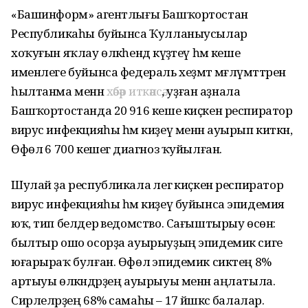
«Башинформ» агентлығы Башҡортостан
Республикаһы буйынса Ҡулланыусылар
хоҡуғын яҡлау өлкәһендә күҙәтеү һәм кеше
именлеге буйынса федераль хеҙмәт мәғлүмәттәренә
һылтанма менән
хәбәр иткәнсә
, уҙған аҙнала
Башҡортостанда 20 916 кеше киҫкен респиратор
вирус инфекцияһы һәм киҙеү менән ауырып киткән,
Өфөлә 6 700 кешегә диагноз ҡуйылған.
Шулай ҙа республикала әлегә киҫкен респиратор
вирус инфекцияһы һәм киҙеү буйынса эпидемия
юҡ, тип белдерә ведомство. Сағыштырыу өсөн:
былтыр ошо осорҙа ауырыуҙың эпидемик сиге
юғарыраҡ булған. Өфөлә эпидемик сиктең 8%
артыуы өлкәндәрҙең ауырыуы менән аңлатыла.
Сирлеләрҙең 68% самаһы – 17 йәшкәсә балалар.