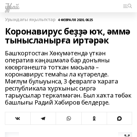
Ҡурай
Урындағы яңылыҡтар
4 ФЕВРАЛЯ 2020, 06:25
Коронавирус беҙҙә юҡ, әммә
тынысланырға иртәрәк
Башҡортостан Хөкүмәтендә үткән
оператив кәңәшмәлә бар донъяны
көсөргәнештә тотҡан мәсьәлә –
коронавирус темаһы ла күтәрелде.
Мәғлүм булыуынса, 3 февралгә ҡарата
республикала ҡурҡыныс сиргә
тарыусылар теркәлмәгән. Был хаҡта төбәк
башлығы Радий Хәбиров белдерҙе.