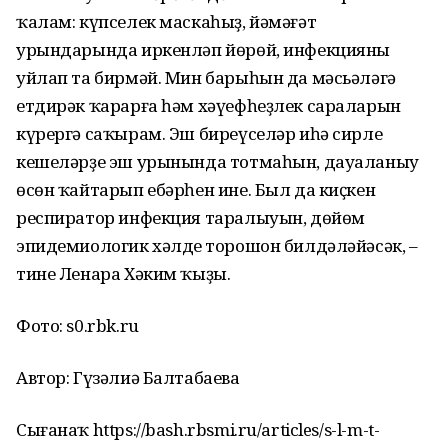
ҡалам: күпселек маскаһыҙ, йәмәғәт
урындарында иркенләп йөрөй, инфекцияны
уйлап та бирмәй. Мин барыһын да мәсьәләгә
етдирәк ҡарарға һәм хәүефһеҙлек сараларын
күрергә саҡырам. Эш биреүселәр иһә сирле
кешеләрҙе эш урынында тотмаһын, дауаланыу
өсөн ҡайтарып ебәрһен ине. Был да киҫкен
респиратор инфекция таралыуын, дөйөм
эпидемиологик хәлдең торошон билдәләйәсәк, –
тине Ленара Хәким ҡыҙы.
Фото: s0.rbk.ru
Автор: Гүзәлиә Балтабаева
Сығанаҡ https://bash.rbsmi.ru/articles/s-l-m-t-