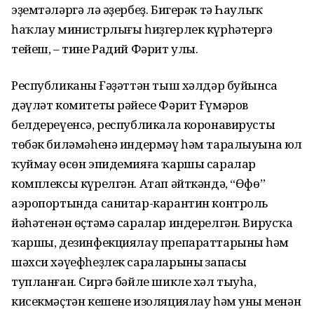
эҙемтәләргә лә әҙербеҙ. Бигерәк тә Һаулыҡ
һаҡлау министрлығы һиҙгерлек күрһәтергә
тейеш, – тине Радий Фәрит улы.
Республиканың Ғәҙәттән тыш хәлдәр буйынса
дәүләт комитеты рәйесе Фәрит Ғүмәров
белдереүенсә, республикала коронавирусты
төбәк биләмәһенә индермәү һәм таралыуына юл
ҡуймау өсөн эпидемияға ҡаршы саралар
комплексы күрелгән. Атап әйткәндә, “Өфө”
аэропортында санитар-карантин контроль
йәһәтенән өҫтәмә саралар индерелгән. Вирусҡа
ҡаршы, дезинфекциялау препараттарының һәм
шәхси хәүефһеҙлек сараларының запасы
тупланған. Сиргә бәйле шикле хәл тыуһа,
кисекмәҫтән кешене изоляциялау һәм уның менән