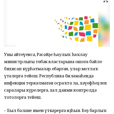
Уның әйтеүенсә, Рәсәйҙең Һаулыҡ һаҡлау
министрлығы төбәк властарына ошоға бәйле
бихисап күрһәтмәләр ебәргән, улар мотлаҡ
үтәлергә тейеш. Республика биләмәһендә
инфекция теркәлмәгән осраҡта ла, хәүефһеҙлек
саралары күрелергә, хәл даими контролдә
тотолорға тейеш.
– Был бәләне имен үткәрергә яҙһын. Беҙ барлыҡ