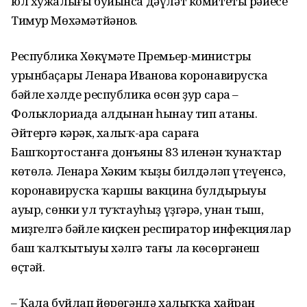
юл хужалығы буйынса дәүләт комитеты рәйесе
Тимур Мөхәмәтйәнов.
Республика Хөкүмәте Премьер-министры
урынбаҫары Ленара Иванова коронавирусҡа
бәйле хәлде республика өсөн ҙур сара –
Фольклориада алдынан һынау тип атаны.
Әйтергә кәрәк, халыҡ-ара сараға
Башҡортостанға донъяның 83 иленән ҡунаҡтар
көтөлә. Ленара Хәким ҡыҙы билдәләп үтеүенсә,
коронавирусҡа ҡаршы вакцина булдырыуы
ауыр, сөнки ул туҡтауһыҙ үҙгәрә, унан тыш,
миҙгелгә бәйле киҫкен респиратор инфекциялар
баш ҡалҡытыуы хәлгә тағы ла көсөргәнеш
өҫтәй.
– Ҡала буйлап йөрөгәндә халыҡҡа хайран