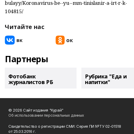
bulayy/Koronavirus-be--yu--mm-tinislanir-a-irt-r-k-
104815/
Читайте нас
Партнеры
Фотобанк
Рубрика "Еда и
журналистов РБ
напитки"
© 2026 Сайт издания "Курай"
Об использовании персональных данных
Свидетельство о регистрации СМИ: Серия ПИ №ТУ 02-01518
от 25.03.2016 г.