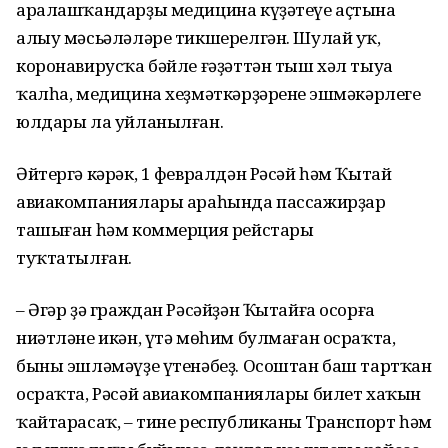
аралашҡандарҙы медицина күҙәтеүе аҫтына
алыу мәсьәләләре тикшерелгән. Шулай уҡ,
коронавирусҡа бәйле ғәҙәттән тыш хәл тыуа
ҡалһа, медицина хеҙмәткәрҙәренең эшмәкәрлеге
юлдары ла уйланылған.
Әйтергә кәрәк, 1 февралдән Рәсәй һәм Ҡытай
авиакомпаниялары араһында пассажирҙар
ташыған һәм коммерция рейстары
туҡтатылған.
– Әгәр ҙә граждан Рәсәйҙән Ҡытайға осорға
ниәтләне икән, үтә мөһим булмаған осраҡта,
быны эшләмәүҙе үтенәбеҙ. Осоштан баш тартҡан
осраҡта, Рәсәй авиакомпаниялары билет хаҡын
ҡайтарасаҡ, – тине республиканың Транспорт һәм