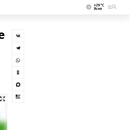
+29 °С
Ясно
е