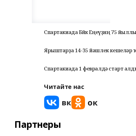
Спартакиада Бөйөк Еңеүҙнң 75 йылл
Ярыштарҙа 14-35 йәшлек кешеләр 
Спартакиада 1 февралдә старт алды
Читайте нас
Партнеры