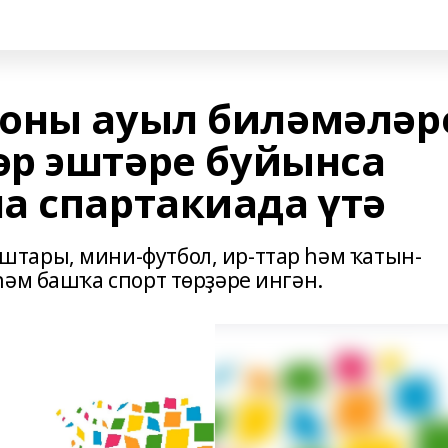
оны ауыл биләмәләр
р эштәре буйынса
а спартакиада үтә
тары, мини-футбол, ир-ттар һәм ҡатын-
һәм башҡа спорт төрҙәре ингән.