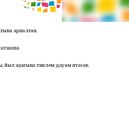
ығына арналған.
ҡатнаша.
, йыл аҙағына тиклем дауам итәсәк.