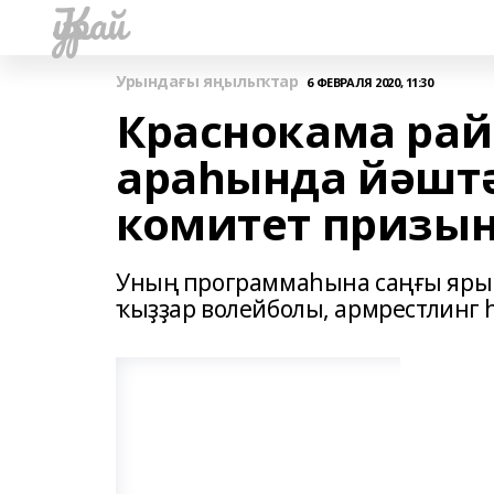
Ҡурай
Урындағы яңылыҡтар
6 ФЕВРАЛЯ 2020, 11:30
Краснокама рай
араһында йәштә
комитет призын
Уның программаһына саңғы ярыш
ҡыҙҙар волейболы, армрестлинг 