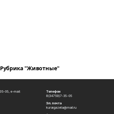
Рубрика "Животные"
5-05, e-mail:
Телефон
8(34759)7-35-05
Эл. почта
kuraigazeta@mail.ru