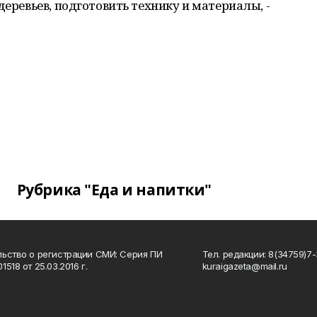
деревьев, подготовить технику и материалы, -
Рубрика "Еда и напитки"
ьство о регистрации СМИ: Серия ПИ
Тел. редакции: 8(34759)7-3
518 от 25.03.2016 г.
kuraigazeta@mail.ru