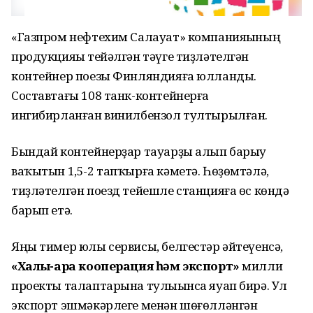
«Газпром нефтехим Салауат» компанияһының
продукцияһы тейәлгән тәүге тиҙләтелгән
контейнер поезы Финляндияға юлланды.
Составтағы 108 танк-контейнерға
ингибирланған винилбензол тултырылған.
Бындай контейнерҙар тауарҙы алып барыу
ваҡытын 1,5-2 тапҡырға кәметә. Һөҙөмтәлә,
тиҙләтелгән поезд тейешле станцияға өс көндә
барып етә.
Яңы тимер юлы сервисы, белгестәр әйтеүенсә,
«Халыҡ-ара кооперация һәм экспорт»
милли
проекты талаптарына тулыһынса яуап бирә. Ул
экспорт эшмәкәрлеге менән шөғөлләнгән