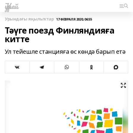
Ҡурай
Урындағы яңылыҡтар
17 ФЕВРАЛЯ 2020, 06:55
Тәүге поезд Финляндияға
китте
Ул тейешле станцияға өс көндә барып етә