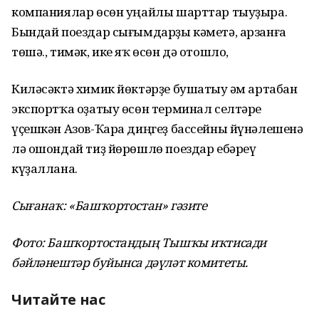
компаниялар өсөн уңайлы шарттар тыуҙыра.
Бындай поездар сығымдарҙы кәметә, арзанға
төшә., тимәк, ике яҡ өсөн дә отошло,
Киләсәктә химик йөктәрҙе бушатыу һәм артабан
экспортҡа оҙатыу өсөн терминал селтәре
үҫешкән Азов-Ҡара диңгеҙ бассейны йүнәлешенә
лә ошондай тиҙ йөрөшлө поездар ебәреү
күҙаллана.
Сығанаҡ: «Башҡортостан» гәзите
Фото: Башҡортостандың Тышҡы иҡтисади
бәйләнештәр буйынса дәүләт комитеты.
Читайте нас