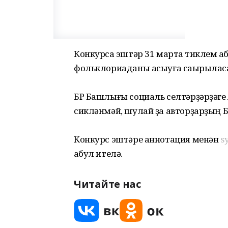
Конкурсҡа эштәр 31 мартҡа тиклем ҡа
фольклориаданы асыуға саҡырыласа
БР Башлығы социаль селтәрҙәрҙәге
сикләнмәй, шулай ҙа авторҙарҙың 
Конкурс эштәре аннотация менән
s
ҡабул ителә.
Читайте нас