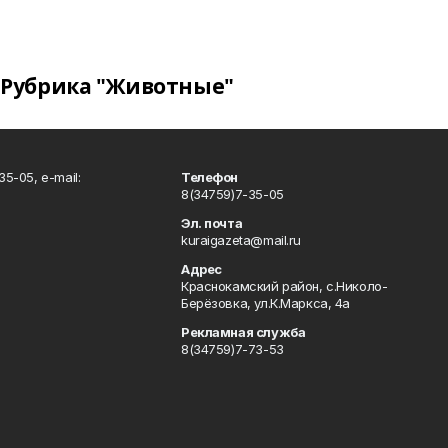
Рубрика "Животные"
5-05, e-mail:
Телефон
8(34759)7-35-05
Эл. почта
kuraigazeta@mail.ru
Адрес
Краснокамский район, с.Николо-
Берёзовка, ул.К.Маркса, 4а
Рекламная служба
8(34759)7-73-53