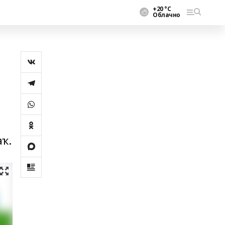
+20 °С
Облачно
аҡ.