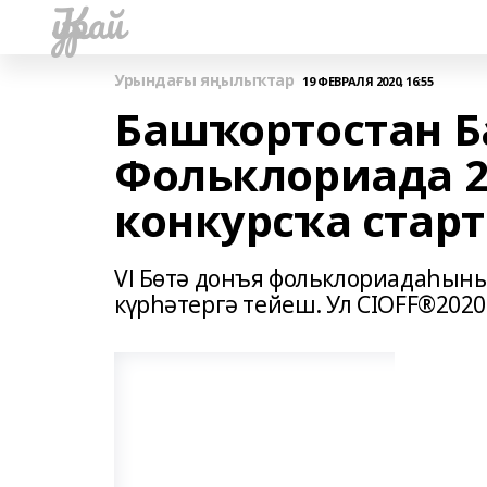
Ҡурай
Урындағы яңылыҡтар
19 ФЕВРАЛЯ 2020, 16:55
Башҡортостан 
Фольклориада 2
конкурсҡа старт
Vl Бөтә донъя фольклориадаһын
күрһәтергә тейеш. Ул CIOFF®202