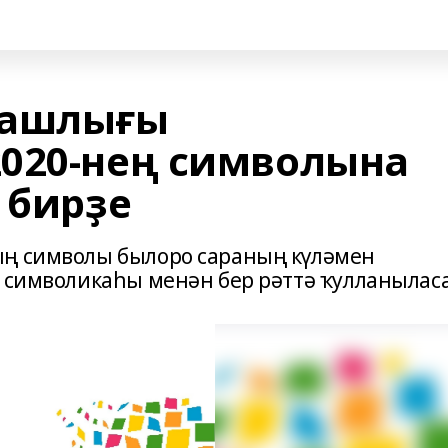
Башлығы
020-нең символына
 бирҙе
ың символы былоро сараның күләмен
0 символикаһы менән бер рәттә ҡулланылас