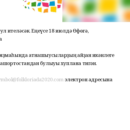
бул ителәсәк. Еңеүсе 18 июлдә Өфөгә,
ҡ
 яҙмаһында ҡатнашыусыларҙың ҡайҙан икәнлеге
Башҡортостандан булыуы хуплана тигән.
ymbol@folkloriada2020.com
электрон адресына