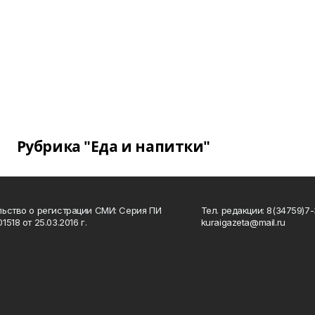
Рубрика "Еда и напитки"
ьство о регистрации СМИ: Серия ПИ
Тел. редакции: 8(34759)7-3
518 от 25.03.2016 г.
kuraigazeta@mail.ru