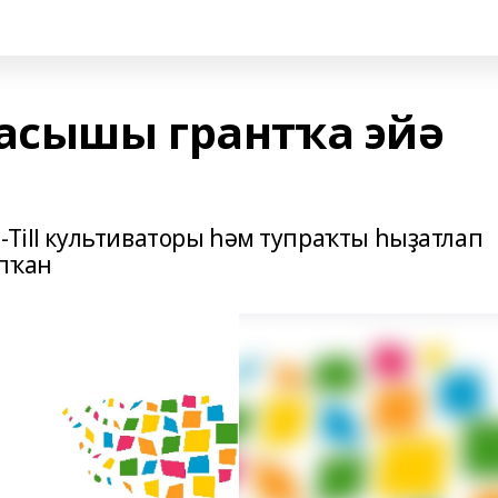
асышы грантҡа эйә
-Till культиваторы һәм тупраҡты һыҙатлап
апҡан