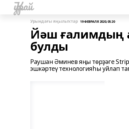
Ҡурай
Урындағы яңылыҡтар
19 ФЕВРАЛЯ 2020, 05:20
Йәш ғалимдың 
булды
Раушан Әминев яңы төрҙәге Strip
эшкәртеү технологияһы уйлап т