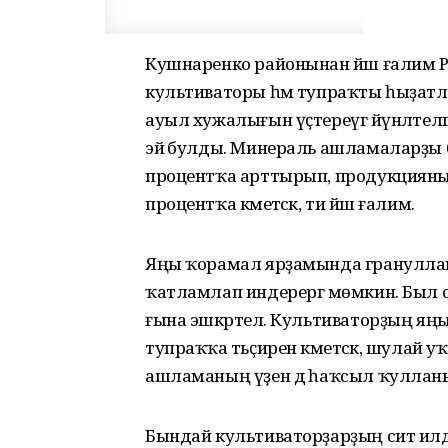
Кушнаренко районынан йәш ғалим Рау
культиваторы һәм тупраҡты һыҙатл
ауыл хужалығын үҫтереүгә йүнәлтел
эйә булды. Минераль ашламаларҙы 
процентҡа арттырып, продукцияның
процентҡа кәметәсәк, ти йәш ғалим.
Яңы ҡорамал ярҙамында грануллан
ҡатламлап индерергә мөмкин. Был о
ғына эшкәртелә. Культиваторҙың я
тупраҡҡа тәьҫирен кәметәсәк, шула
ашламаның үҙен дә һаҡсыл ҡулланы
Бындай культиваторҙарҙың сит ил