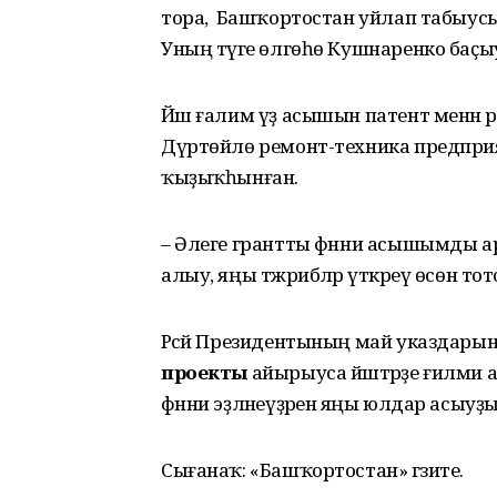
тора, ә Башҡортостан уйлап табыус
Уның тәүге өлгөһө Кушнаренко баҫ
Йәш ғалим үҙ асышын патент менән 
Дүртөйлө ремонт-техника предприя
ҡыҙыҡһынған.
– Әлеге грантты фәнни асышымды ар
алыу, яңы тәжрибәләр үткәреү өсөн то
Рәсәй Президентының май указда
проекты
айырыуса йәштәрҙе ғилми
фәнни эҙләнеүҙәренә яңы юлдар асыуҙ
Сығанаҡ: «Башҡортостан» гәзите.