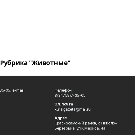
Рубрика "Животные"
5-05, e-mail:
Телефон
8(34759)7-35-05
Эл. почта
kuraigazeta@mail.ru
Адрес
Краснокамский район, с.Николо-
Берёзовка, ул.К.Маркса, 4а