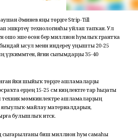
шан Әминев яңы төрҙәге Strip-Till
ап эшкәртеү технологияһы уйлап тапҡан. Ул
гән ошо эше өсөн бер миллион һумлыҡ грантҡа
бындай ысул менән индереү уңышты 20-25
 үҙҡиммәтен, йәғни сығымдарҙы 35-40
ған йәки шыйыҡ төрҙәге ашламаларҙы
сраҡта ерҙең 15-25 см киңлектәге тар һыҙаты
ңы техник мөмкинлектәре ашламаларҙың
й уҡ яғыулыҡ-майлау материалдарын,
рға булышлыҡ итәсәк.
дә сығарылғаны биш миллион һум самаһы