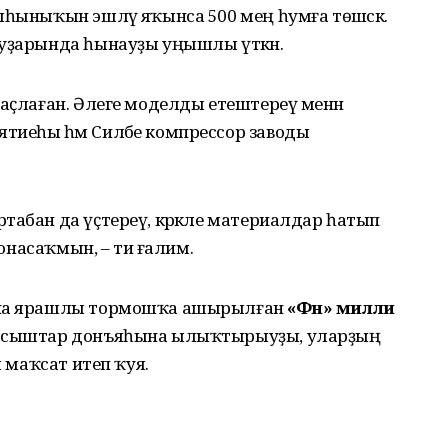
ыһыныҡын эшләү яҡынса 500 мең һумға төшәсәк.
ыуҙарында һынауҙы уңышлы үткән.
раҫлаған. Әлеге моделды етештереү менән
тиеһы һәм Силәбе компрессор заводы
табан да үҫтереү, кәрәкле материалдар һатып
тонасаҡмын, – ти ғалим.
рына ярашлы тормошҡа ашырылған
«
Фән
»
милли
 асыштар донъяһына ылыҡтырыуҙы, уларҙың
ы маҡсат итеп ҡуя.