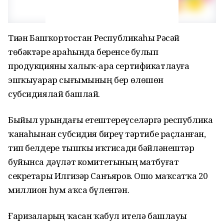
Тиҙҙән Башҡортостан Республикаһы Рәсәй
төбәктәре араһында беренсе булып
продукцияны халыҡ-ара сертификатлауға
эшҡыуарҙар сығымының бер өлөшөн
субсидиялай башлай.
Быйыл урындағы етештереүселәргә республика
ҡаҙнаһынан субсидия биреү тәртибе раҫланған,
тип белдерҙе тышҡы иҡтисади бәйләнештәр
буйынса дәүләт комитетының матбуғат
секретары Илгизәр Санъяров. Ошо маҡсатҡа 20
миллион һум аҡса бүленгән.
Ғаризаларҙың ҡасан ҡабул ителә башлауы