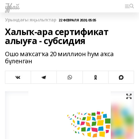
Ҡурай
Урындағы яңылыҡтар
22 ФЕВРАЛЯ 2020, 05:05
Халыҡ-ара сертификат
алыуға - субсидия
Ошо маҡсатҡа 20 миллион һум аҡса
бүленгән