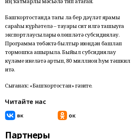
иң ҡатмарлы мәсьәлә тип атаған.
Башҡортостанда тағы ла бер дәүләт ярҙамы
сараһы күрһәтелә – тауарҙы сит илгә ташыуға
экспортлаусыларҙы өлөшләтә субсидиялау.
Программа төбәктә былтыр июндән башлап
тормошҡа ашырыла. Быйыл субсидиялау
күләме икеләтә артып, 80 миллион һум тәшкил
итә.
Сығанаҡ: «Башҡортостан» гәзите.
Читайте нас
Партнеры