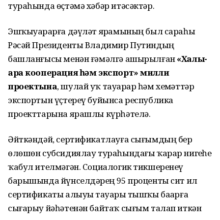
тураһында өҫтәмә хәбәр итәсәктәр.
Эшҡыуарҙарға дәүләт ярҙамының был сараһы
Рәсәй Президенты Владимир Путиндың
башланғысы менән ғәмәлгә ашырылған
«Халыҡ-
ара кооперация һәм экспорт» милли
проектына
, шулай уҡ тауарҙар һәм хеҙмәттәр
экспортын үҫтереү буйынса республика
проекттарына ярашлы күрһәтелә.
Әйткәндәй, сертификатлауға сығымдың бер
өлөшөн субсидиялау тураһындағы ҡарар нигеҙһеҙ
ҡабул ителмәгән. Социалогик тикшеренеү
барышында йүнселдәрҙең 95 проценты сит ил
сертификаты алыуҙы тауарҙы тышҡы баҙарға
сығарыу йәһәтенән байтаҡ сығым талап иткән