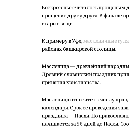
Воскресенье считалось прощеным д
прощение друг у друга. В финале п
старые вещи.
К примеру в Уфе,
масленичные гул
районах башкирской столицы.
Масленица — древнейший народный 
Древний славянский праздник приш
принятия христианства.
Масленица относится к числу праз
календаря. Срок ее проведения зав
праздника — Пасхи. По православ
начинается за 56 дней до Пасхи. Со