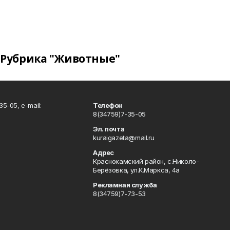
Рубрика "Животные"
5-05, e-mail:
Телефон
8(34759)7-35-05
Эл. почта
kuraigazeta@mail.ru
Адрес
Краснокамский район, с.Николо-
Берёзовка, ул.К.Маркса, 4а
Рекламная служба
8(34759)7-73-53