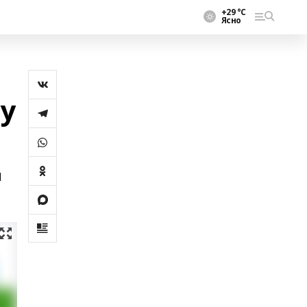
+29 °С
Ясно
му
я