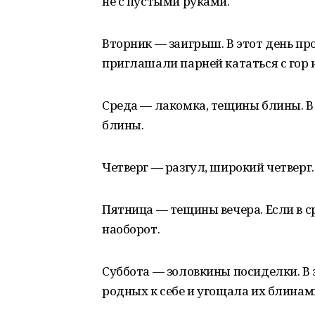
не с пустыми руками.
Вторник — заигрыш. В этот день п
приглашали парней кататься с гор и
Среда — лакомка, тещины блины. В 
блины.
Четверг — разгул, широкий четверг.
Пятница — тещины вечера. Если в ср
наоборот.
Суббота — золовкины посиделки. В
родных к себе и угощала их блинам