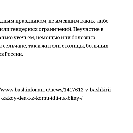
дным праздником, не имевшим каких-либо
или гендерных ограничений. Неучастие в
олько увечьем, немощью или болезнью
к сельчане, так и жители столицы, больших
в России.
/www.bashinform.ru/news/1417612-v-bashkirii-
kakoy-den-i-k-komu-idti-na-bliny-/