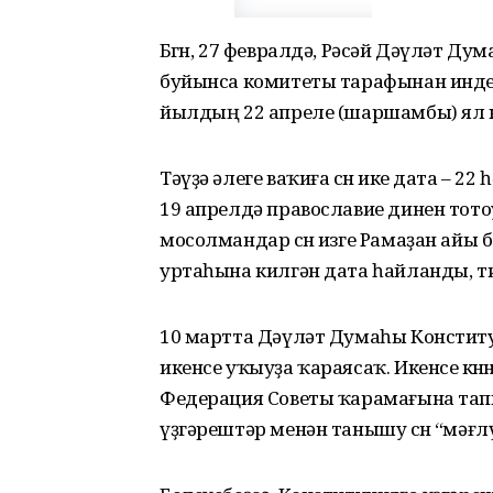
Бөгөн, 27 февралдә, Рәсәй Дәүләт Ду
буйынса комитеты тарафынан инде
йылдың 22 апреле (шаршамбы) ял көн
Тәүҙә әлеге ваҡиға өсөн ике дата – 
19 апрелдә православие динен тото
мосолмандар өсөн изге Рамаҙан айы
уртаһына килгән дата һайланды, т
10 мартта Дәүләт Думаһы Констит
икенсе уҡыуҙа ҡараясаҡ. Икенсе көнөн
Федерация Советы ҡарамағына та
үҙгәрештәр менән танышу өсөн “мәғ