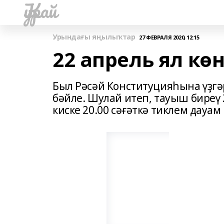
Ҡурай
Урындағы яңылыҡтар
27 ФЕВРАЛЯ 2020, 12:15
22 апрель ял кө
Был Рәсәй Конституцияһына үҙг
бәйле. Шулай итеп, тауыш биреү 
киске 20.00 сәғәткә тиклем дауам 