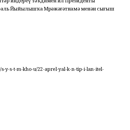
ештәр индереү тәҡдимен ил Президенты
ераль Йыйылышҡа Мөрәжәғәтнамә менән сығыш
s-y-s-t-m-kho-u/22-aprel-yal-k-n-tip-i-lan-itel-