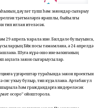
маһының дәүләт төҙөлөшө һәм закондар сығарыу
релгән төҙәтмәләргә ярашлы, быйылғы
ө тип иғлан ителәсәк.
22 һәм 29 апрель ҡарала ине. Билдәле булыуынса,
усыларҙың Бөйөк посы тамамлана, ә 24 апрелдә
 башлана. Шуға күрә ошо ике ваҡиғаның
ип аңлата закон сығарыусылар.
уцияға үҙгәрештәр тураһында закон проектын
ә өсөнсө уҡыу булыр, тип күҙаллана. Артабан ул
пшырыла һәм граждандарға индереләсәк
лүмәт осоро” ойошторола.