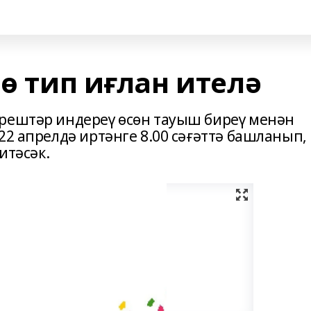
нө тип иғлан ителә
әрештәр индереү өсөн тауыш биреү менән
22 апрелдә иртәнге 8.00 сәғәттә башланып,
итәсәк.