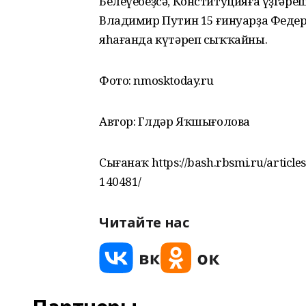
Белеүебеҙсә, Конституцияға үҙгәр
Владимир Путин 15 ғинуарҙа Фед
яһағанда күтәреп сыҡҡайны.
Фото: nmosktoday.ru
Автор: Гөлдәр Яҡшығолова
Сығанаҡ https://bash.rbsmi.ru/articles/
140481/
Читайте нас