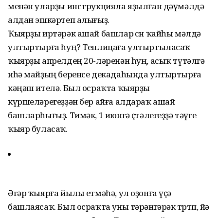
менән уларҙы инструкцияла яҙылған дәүмәлдә
алдан эшкәртеп алығыҙ.
Ҡыярҙы иртәрәк ашай башлар өсөн ҡайһы мәлдә
ултыртырға һуң? Теплицаға ултыртыласаҡ
ҡыярҙы апрелдең 20-ләренән һуң, асыҡ түтәлгә
иһә майҙың беренсе декадаһында ултыртырға
кәңәш ителә. Был осраҡта ҡыярҙы
күршеләрегеҙҙән бер айға алдараҡ ашай
башларһығыҙ. Тимәк, 1 июнгә өҫтәлегеҙҙә тәүге
ҡыяр буласаҡ.
Әгәр ҡыярға йылы етмәһә, ул оҙонға үҫә
башлаясаҡ. Был осраҡта уны тәрәнгәрәк төртөп, йә