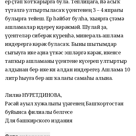
ер өҫтәп ҡотҡарырға була. Теплицаға, йә асыҡ
түтәлгә ултыртыласаҡ үҫентенең 3 – 4 япрағы
булырға тейеш. Ер һәйбәт булһа, ҡыярға өҫтәмә
ашламалар идереү кәрәкмәй. Шулай ҙа,
үҫентеләр сиберәк күренһә, минераль ашлама
индерергә кәрәк буласаҡ. Быны шытымдар
сығыуға ике аҙна үткәс эшләргә кәрәк, икенсе
тапҡыр ашламаны үҫентене күсереп ултыртыр
алдынан бер-ике көн алдан индерегеҙ. Ашлама 10
литр һыуға бер аш ҡалағы самаһы алына.
Лилиә НУРЕТДИНОВА,
Рәсәй ауыл хужалығы үҙәгенең Башҡортостан
буйынса филиалы белгесе
Для башкирского издания