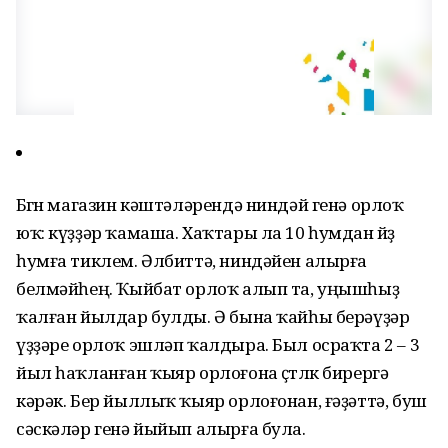
Бөгөн магазин кәштәләрендә ниндәй генә орлоҡ
юҡ: күҙҙәр ҡамаша. Хаҡтары ла 10 һумдан йөҙ
һумға тиклем. Әлбиттә, ниндәйен алырға
белмәйһең. Ҡыйбат орлоҡ алып та, уңышһыҙ
ҡалған йылдар булды. Ә бына ҡайһы берәүҙәр
үҙҙәре орлоҡ эшләп ҡалдыра. Был осраҡта 2 – 3
йыл һаҡланған ҡыяр орлоғона өҫтлөк бирергә
кәрәк. Бер йыллыҡ ҡыяр орлоғонан, ғәҙәттә, буш
сәскәләр генә йыйып алырға була.