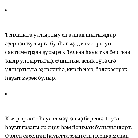
Теплицаға ултыртыу өсөн алдан шытымдар
әҙерләп ҡуйырға булһағыҙ, диаметры ун
сантиметрҙан ҙурыраҡ булған һауытҡа бер генә
ҡыяр ултыртығыҙ. Ә шытым асыҡ түтәлгә
ултыртыуға әҙерләнһә, киреһенсә, бәләкәсерәк
һауыт кәрәк булыр.
Ҡыяр орлоғо һауа етмәүгә тиҙ бирешә. Шуға
һауыттрҙағы ер еңел һәм йошмаҡ булыуы шарт.
Орлоҡ сәселгән һауыттарҙың өҫтөн пленка менән