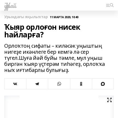
Ҡурай
Урындағы яңылыҡтар
11 МАРТА 2020, 10:40
Ҡыяр орлоғон нисек
һайларға?
Орлоҡтоң сифаты – киләсәк уңыштың
нигеҙе икәнлеге бер кемгә лә сер
түгел.Шуға йәй буйы тәмле, мул уңыш
биргән ҡыяр үҫтерәм тиһәгеҙ, орлоҡҡа
ныҡ иғтибарлы булығыҙ.