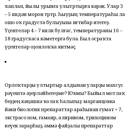
ҡаплап, йылы урынға улытртырға кәрәк. Улар 3
– 5 көндән морон төртөр. Һыуҙың температураһы ла
ошо оҡ градуста булыуына иғтибар итегеҙ.
Үҫентеләр 4 – 7 көнлөк булғас, температураны 16 –
18 градусҡаса кәметергә була. Был осраҡта
үҫентеләр оҙонлоҡҡа китмәҫ.
Орлоҡтарҙы ултыртыр алдынан уларҙы махсус
рәүештә әҙерләйһегеҙме? Юҡмы? Быйыл мотлаҡ
беҙҙең кәңәшкә ҡолаҡ һалығыҙ: марганцовка
йәки биологик препараттар араһынан гумат + 7,
экстрасолом, гамаир, алирином, трихоцином
кеүек зарарһыҙ, әммә файҙалы препараттар