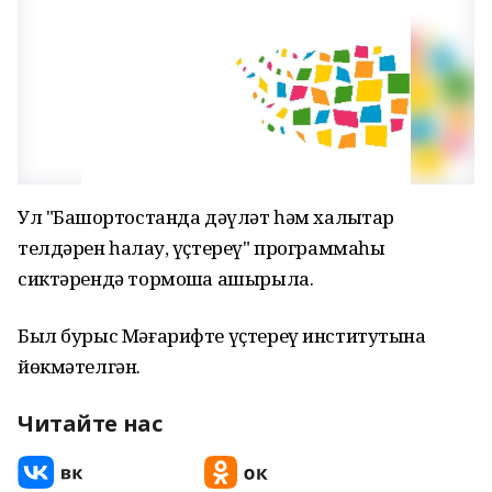
Ул "Башҡортостанда дәүләт һәм халыҡтар
телдәрен һаҡлау, үҫтереү" программаһы
сиктәрендә тормошҡа ашырыла.
Был бурыс Мәғарифте үҫтереү институтына
йөкмәтелгән.
Читайте нас