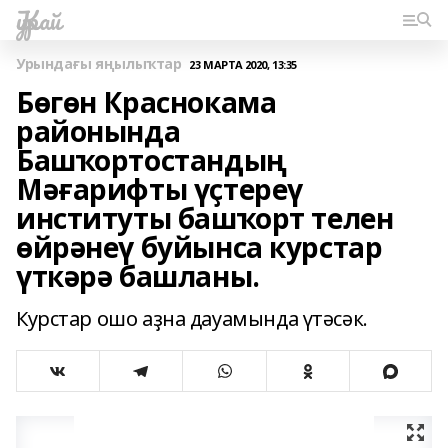
Ҡурай
Урындағы яңылыҡтар
23 МАРТА 2020, 13:35
Бөгөн Краснокама
районында
Башҡортостандың
Мәғарифты үҫтереү
институты башҡорт телен
өйрәнеү буйынса курстар
үткәрә башланы.
Курстар ошо аҙна дауамында үтәсәк.