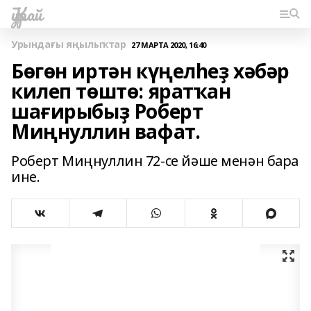
Ҡурай
Урындағы яңылыҡтар
27 МАРТА 2020, 16:40
Бөгөн иртән күңелһеҙ хәбәр
килеп төштө: яратҡан
шағирыбыҙ Роберт
Миңнуллин вафат.
Роберт Миңнуллин 72-се йәше менән бара
ине.