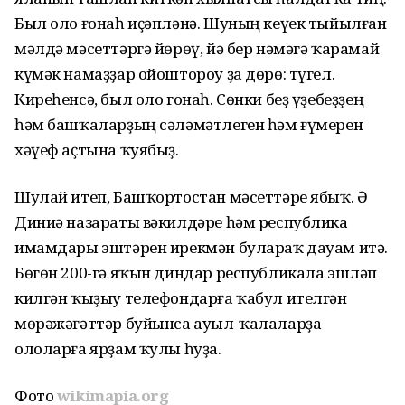
Был оло ғонаһ иҫәпләнә. Шуның кеүек тыйылған
мәлдә мәсеттәргә йөрөү, йә бер нәмәгә ҡарамай
күмәк намаҙҙар ойоштороу ҙа дөрө: түгел.
Киреһенсә, был оло гонаһ. Сөнки беҙ үҙебеҙҙең
һәм башҡаларҙың сәләмәтлеген һәм ғүмерен
хәүеф аҫтына ҡуябыҙ.
Шулай итеп, Башҡортостан мәсеттәре ябыҡ. Ә
Диниә назараты вәкилдәре һәм республика
имамдары эштәрен ирекмән булараҡ дауам итә.
Бөгөн 200-гә яҡын диндар республикала эшләп
килгән ҡыҙыу телефондарға ҡабул ителгән
мөрәжәғәттәр буйынса ауыл-ҡалаларҙа
ололарға ярҙам ҡулы һуҙа.
Фото
wikimapia.org