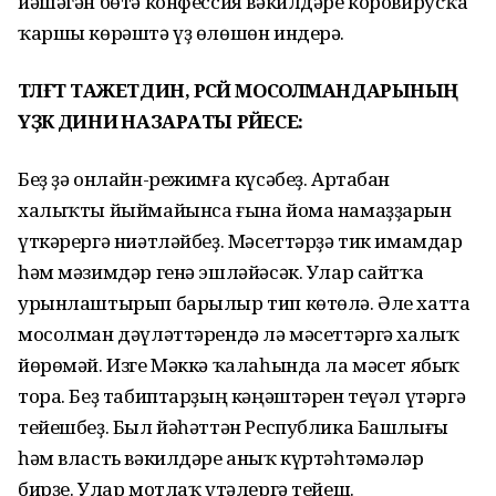
йәшәгән бөтә конфессия вәкилдәре коровирусҡа
ҡаршы көрәштә үҙ өлөшөн индерә.
ТӘЛҒӘТ ТАЖЕТДИН, РӘСӘЙ МОСОЛМАНДАРЫНЫҢ
ҮҘӘК ДИНИӘ НАЗАРАТЫ РӘЙЕСЕ:
Беҙ ҙә онлайн-режимға күсәбеҙ. Артабан
халыҡты йыймайынса ғына йома намаҙҙарын
үткәрергә ниәтләйбеҙ. Мәсеттәрҙә тик имамдар
һәм мәзимдәр генә эшләйәсәк. Улар сайтҡа
урынлаштырып барылыр тип көтөлә. Әле хатта
мосолман дәүләттәрендә лә мәсеттәргә халыҡ
йөрөмәй. Изге Мәккә ҡалаһында ла мәсет ябыҡ
тора. Беҙ табиптарҙың кәңәштәрен теүәл үтәргә
тейешбеҙ. Был йәһәттән Республика Башлығы
һәм власть вәкилдәре аныҡ күртәһтәмәләр
бирҙе. Улар мотлаҡ үтәлергә тейеш.