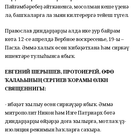
Пәйғәмбәребеҙ әйткәненсә, мосолман кеше үҙенә
лә, башҡаларға ла зыян килтерергә тейеш түгел.
Православ диндарҙарҙы алда ике ҙур байрам
көтә. 12-се апрелдә Вербное воскресенье, 19-ы –
Пасха. Әммә халыҡ өсөн ҡибәҙәтхана һәм сиркәү
ишектәре тулыһынса ябыҡ.
ЕВГЕНИЙ ШЕРЫШЕВ, ПРОТОИЕРЕЙ, ӨФӨ
ҠАЛАҺЫНЫҢ СЕРГИЕВ ҠОРАМЫ ӨЛКӘН
СВЯЩЕННИГЫ:
- Ғибәҙәт ҡылыу өсөн сиркәүҙәр ябыҡ. Әммә
митрополит Никон һәм Изге Патриарх бөтә
диндарҙарҙы өйҙәрҙә доға ҡылырға, мотлаҡ үҙ-
изоляция режимын һаҡларға саҡыра.