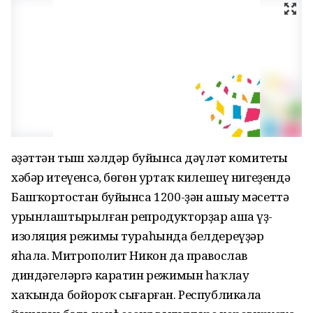
Ғәҙәттән тыш хәлдәр буйынса дәүләт комитеты
хәбәр итеүенсә, бөгөн уртаҡ килешеү нигеҙендә
Башҡортостан буйынса 1200-ҙән ашыу мәсеттә
урынлаштырылған репродукторҙар аша үҙ-
изоляция режимы тураһында белдереүҙәр
яһала. Митрополит Никон да православ
диндәгеләргә каратин режимын һаҡлау
хаҡында бойороҡ сығарған. Республикала