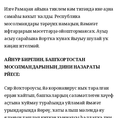
Изге Рамаҙан айына тиклем кәм тигәндә ике аҙна
самаһы ваҡыт ҡалды. Республика
мосолмандары тәрәүих намаҙын, йәмәғәт
ифтарҙарын мәсеттәрҙә ойоштормаясаҡ. Ауыҙ
асыу сараһына йортҡа ҡунаҡ йыуыу шулай уҡ
кәңәш ителмәй.
АЙНУР БИРҒӘЛИН, БАШҠОРТОСТАН
МОСОЛМАНДАРЫНЫҢ ДИНИӘ НАЗАРАТЫ
РӘЙЕСЕ:
Сир йоҡтороусы, йә коронавирус ныҡ таралған
ерҙән ҡайтып, башҡаларҙың сәләмәтлеген хәүеф
аҫтына ҡуймау тураһында уйламай ймәғәт
урындарында йөрөү, ҡаты алыш мәлендә яу
яланын ташлап киткән хыянатсы һалдатҡа тиң.