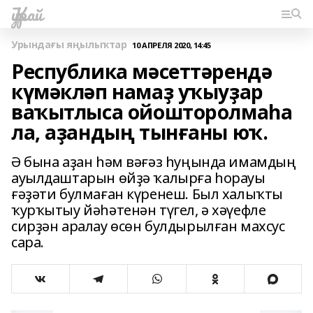
Ҡурай
Урындағы яңылыҡтар
10 АПРЕЛЯ 2020, 14:45
Республика мәсеттәрендә
күмәкләп намаҙ уҡыуҙар
ваҡытлыса ойошторолмаһа
ла, аҙандың тынғаны юҡ.
Ә бына аҙан һәм вәғәз һуңында имамдың
ауылдаштарын өйҙә ҡалырға һорауы
ғәҙәти булмаған күренеш. Был халыҡты
ҡурҡытыу йәһәтенән түгел, ә хәүефле
сирҙән аралау өсөн булдырылған махсус
сара.